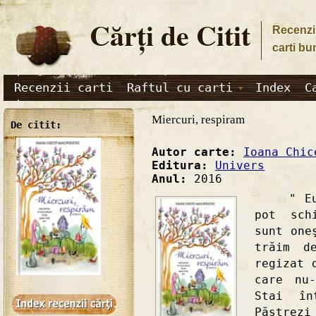
Cărţi de Citit
Recenzii
carti bu
Recenzii carti
Raftul cu carti
Index
C
Miercuri, respiram
De citit:
Autor carte:
Ioana Chic
Editura:
Univers
Anul:
2016
" Eu mă
pot sch
sunt one
trăim d
regizat 
care nu
Stai în
Păstrezi