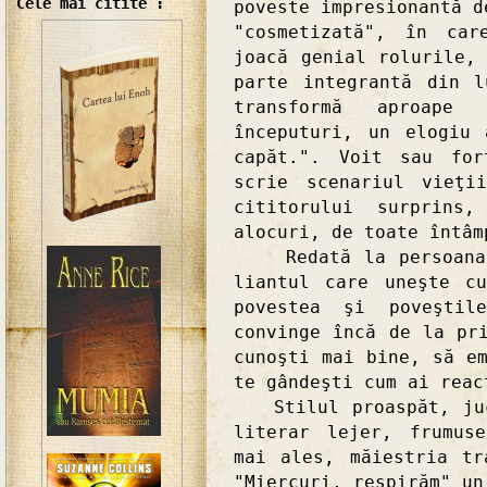
Cele mai citite :
poveste impresionantă d
"cosmetizată", în car
joacă genial rolurile,
parte integrantă din 
transformă aproape
începuturi, un elogiu
capăt.". Voit sau for
scrie scenariul vieţi
cititorului surprins
alocuri, de toate întâm
Redată la persoana I
liantul care uneşte c
povestea şi poveşti
convinge încă de la pr
cunoşti mai bine, să e
te gândeşti cum ai reac
Stilul proaspăt, jucă
literar lejer, frumus
mai ales, măiestria tr
"Miercuri, respirăm" un