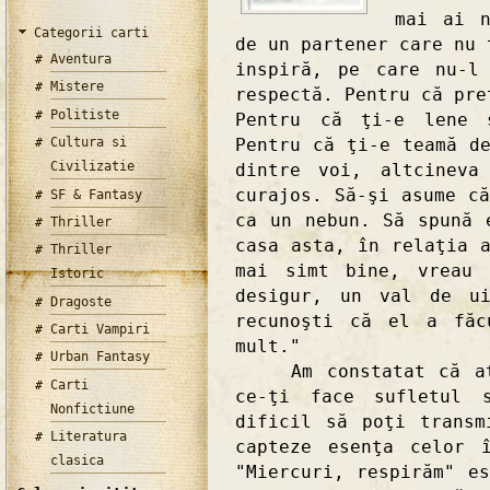
mai ai n
Categorii carti
de un partener care nu 
Aventura
inspiră, pe care nu-l
Mistere
respectă. Pentru că pre
Politiste
Pentru că ţi-e lene 
Cultura si
Pentru că ţi-e teamă d
Civilizatie
dintre voi, altcineva
curajos. Să-şi asume c
SF & Fantasy
ca un nebun. Să spună 
Thriller
casa asta, în relaţia 
Thriller
mai simt bine, vreau 
Istoric
desigur, un val de u
Dragoste
recunoşti că el a făc
Carti Vampiri
mult."
Urban Fantasy
Am constatat că atun
Carti
ce-ţi face sufletul 
Nonfictiune
dificil să poţi transm
Literatura
capteze esenţa celor 
clasica
"Miercuri, respirăm" e