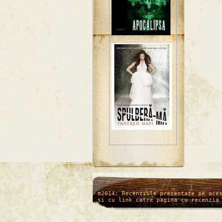
/*
*/
©2014: Recenziile prezentate pe ace
si cu link catre pagina cu recenzia