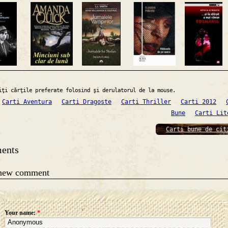
iţi cărţile preferate folosind şi derulatorul de la mouse.
Carti Aventura
Carti Dragoste
Carti Thriller
Carti 2012
Bune
Carti Lit
Carti bune de cit
ents
 new comment
Your name:
*