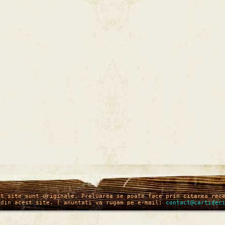
st site sunt originale. Preluarea se poate face prin citarea rec
 din acest site. ( anuntati va rugam pe e-mail:
contact@cartidec