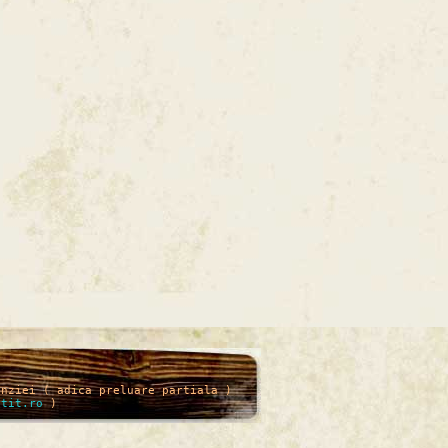
enziei ( adica preluare partiala )
itit.ro
)