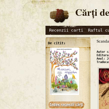
Cărţi de
Recenzii carti
Raftul c
Scanda
De citit:
Autor 
Editur
Anul:
2
Traduc