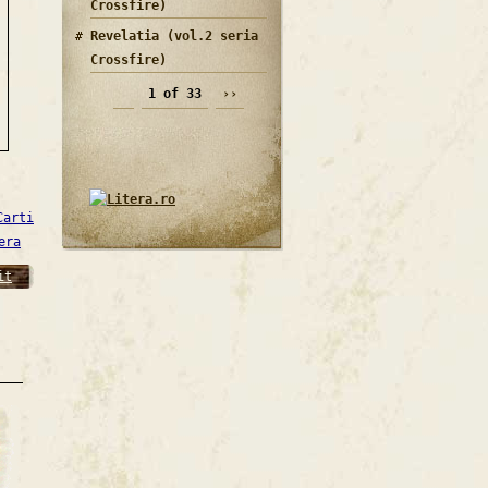
Crossfire)
Revelatia (vol.2 seria
Crossfire)
1 of 33
››
Carti
era
it