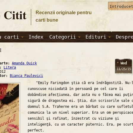
 Citit
Recenzii originale pentru
carti bune
u carti
Index
Categorii
Edituri
Despr
l
Wed
carte:
Amanda Ouick
a:
Litera
11/25/15
012
ator:
Bianca Paulevici
"Emily Faringdon ştia că era îndrăgostită. Nu-
cunoscuse niciodată în persoană pe cel care îi
dobândise afecţiunea, dar asta nu o făcea mai puţi
sigură de dragostea ei. Ştia, din scrisorile sale 
domnul S.A. Traherne era un bărbat cu care sufletu
comunica la un nivel superior. Era un om perspicac
sensibil şi rafinat, înzestrat cu viziune şi
inteligenţă, cu un caracter puternic. Era, pe scur
perfect.