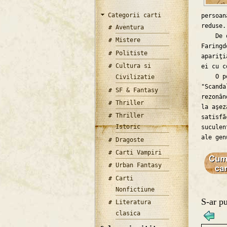
Categorii carti
persoan
reduse.
Aventura
De o i
Mistere
Faringd
Politiste
apariţi
Cultura si
ei cu c
O pove
Civilizatie
"Scanda
SF & Fantasy
rezonân
Thriller
la aşez
Thriller
satisfă
Istoric
suculen
ale gen
Dragoste
Carti Vampiri
Urban Fantasy
Carti
Nonfictiune
S-ar pu
Literatura
clasica