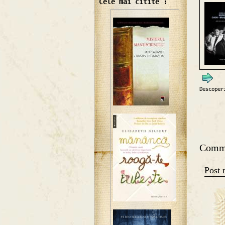
Cele mai citite :
Descoper
Comm
Post