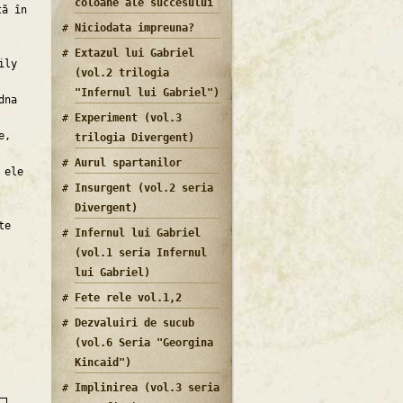
coloane ale succesului
ă în
Niciodata impreuna?
Extazul lui Gabriel
ily
(vol.2 trilogia
"Infernul lui Gabriel")
dna
Experiment (vol.3
e,
trilogia Divergent)
Aurul spartanilor
 ele
Insurgent (vol.2 seria
Divergent)
te
Infernul lui Gabriel
(vol.1 seria Infernul
lui Gabriel)
Fete rele vol.1,2
Dezvaluiri de sucub
(vol.6 Seria "Georgina
Kincaid")
Implinirea (vol.3 seria