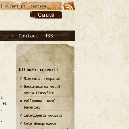
e...
Contact
RSS
Ultimele recenzii
Miercuri, respiram
l
Descatusarea vol.5
n
seria Crossfire
că
Pollyanna. Jocul
l ei
bucuriei
e,
Inteligenta sociala
t,
Cele dousprezece