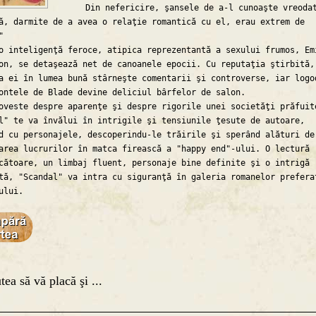
Din nefericire, şansele de a-l cunoaşte vreodat
ă, darmite de a avea o relaţie romantică cu el, erau extrem de
"
nteligenţă feroce, atipica reprezentantă a sexului frumos, Em
on, se detaşează net de canoanele epocii. Cu reputaţia ştirbită,
a ei în lumea bună stârneşte comentarii şi controverse, iar logo
ontele de Blade devine deliciul bârfelor de salon.
ste despre aparenţe şi despre rigorile unei societăţi prăfuit
l" te va învălui în intrigile şi tensiunile ţesute de autoare,
d cu personajele, descoperindu-le trăirile şi sperând alături de
area lucrurilor în matca firească a "happy end"-ului. O lectură
cătoare, un limbaj fluent, personaje bine definite şi o intrigă
tă, "Scandal" va intra cu siguranţă în galeria romanelor prefera
ului.
tea să vă placă şi ...