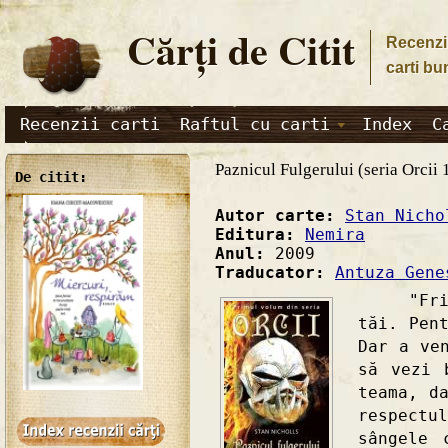
Cărţi de Citit
Recenzii
carti bu
Recenzii carti
Raftul cu carti
Index
C
Paznicul Fulgerului (seria Orcii 
De citit:
Autor carte:
Stan Nicho
Editura:
Nemira
Anul:
2009
Traducator:
Antuza Gene
"Frica 
tăi. Pen
Dar a ve
să vezi 
teama, d
respectu
sângele 