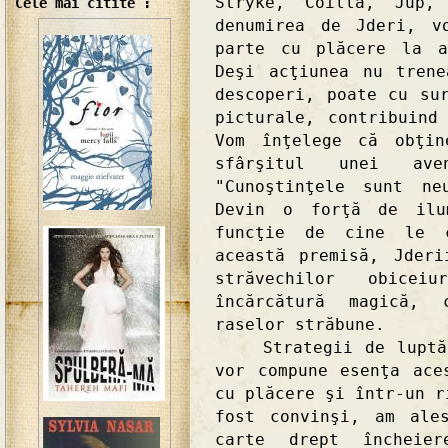
Stryke, Coilla, Jup,
Cele mai citite :
denumirea de Jderi, v
parte cu plăcere la a
Deşi acţiunea nu tren
descoperi, poate cu su
picturale, contribuind
Vom înţelege că obţin
sfârşitul unei ave
"Cunoştinţele sunt ne
Devin o forţă de ilu
funcţie de cine le c
această premisă, Jder
străvechilor obicei
încărcătură magică, 
raselor străbune.
Strategii de luptă, 
vor compune esenţa ace
cu plăcere şi într-un r
fost convinşi, am ale
carte drept încheier