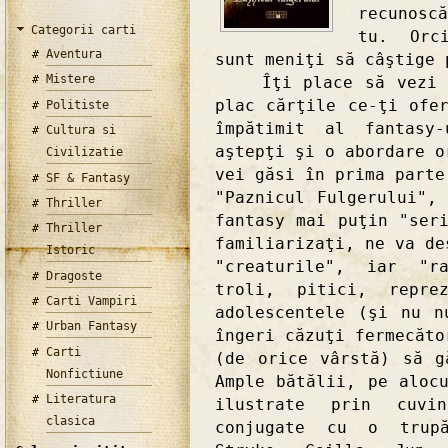
recunosc
Categorii carti
tu. Orc
Aventura
sunt meniţi să câştige 
Mistere
Îţi place să vezi lu
plac cărţile ce-ţi ofe
Politiste
împătimit al fantasy
Cultura si
aştepţi şi o abordare o
Civilizatie
vei găsi în prima parte
SF & Fantasy
"Paznicul Fulgerului",
Thriller
fantasy mai puţin "ser
Thriller
familiarizaţi, ne va de
Istoric
"creaturile", iar "r
Dragoste
troli, pitici, repre
Carti Vampiri
adolescentele (şi nu n
Urban Fantasy
îngeri căzuţi fermecăto
Carti
(de orice vârstă) să g
Nonfictiune
Ample bătălii, pe aloc
Literatura
ilustrate prin cuvi
clasica
conjugate cu o trupă