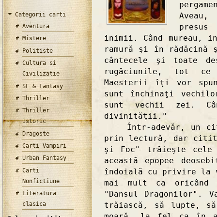
pergam
Categorii carti
Aveau,
presus
Aventura
inimii. Când mureau, i
Mistere
ramură şi în rădăcină 
Politiste
cântecele şi toate de
Cultura si
rugăciunile, tot ce
Civilizatie
Maesterii îţi vor spu
SF & Fantasy
sunt închinaţi vechil
Thriller
sunt vechii zei. C
Thriller
divinităţii."
Istoric
Într-adevăr, un citi
Dragoste
prin lectură, dar citi
Carti Vampiri
şi Foc" trăieşte cele
Urban Fantasy
această epopee deoseb
Carti
îndoială cu privire la 
Nonfictiune
mai mult ca oricând 
"Dansul Dragonilor". V
Literatura
trăiască, să lupte, s
clasica
moară, la fel ca în a