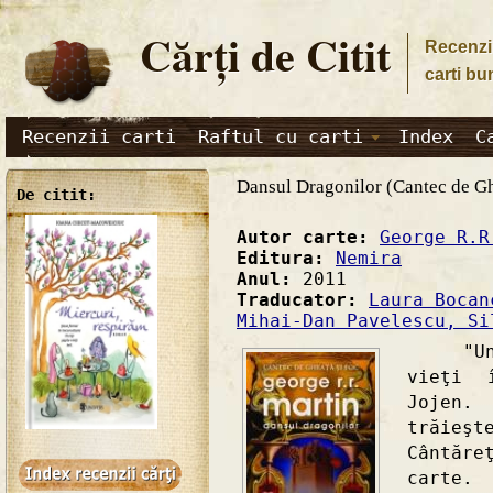
Cărţi de Citit
Recenzii
carti bu
Recenzii carti
Raftul cu carti
Index
C
Dansul Dragonilor (Cantec de Gh
De citit:
Autor carte:
George R.R
Editura:
Nemira
Anul:
2011
Traducator:
Laura Bocan
Mihai-Dan Pavelescu, Si
"Un ci
vieţi 
Jojen.
trăie
Cântăr
carte