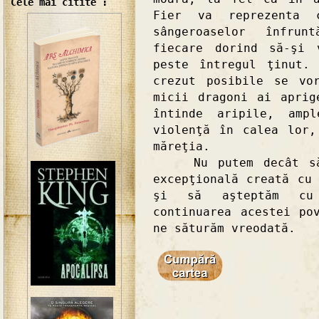
Cele mai citite :
Fier va reprezenta 
sângeroaselor înfrun
fiecare dorind să-şi 
peste întregul ţinut.
crezut posibile se vo
micii dragoni ai aprig
întinde aripile, amp
violenţă în calea lor,
măreţia.
Nu putem decât să n
excepţională creată cu
şi să aşteptăm cu 
continuarea acestei po
ne săturăm vreodată.