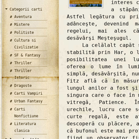
interes 
a stăpân
Categorii carti
Astfel legătura cu pr
Aventura
adânceşte, devenind 
Mistere
regelui, mai ales c
Politiste
desăvârşi Meşteşugul.
Cultura si
La celălalt capăt se 
Civilizatie
stabilită prin Har, o 
SF & Fantasy
posibilitatea unei l
Thriller
oferea o lume în lum
Thriller
simplă, desăvârşită, nu
Istoric
Fitz află că în măsu
Dragoste
lungul anilor a fost şi
Carti Vampiri
singura care o face în 
Urban Fantasy
vitregă, Patience. Î
urechile, lucru care 
Carti
curte regală, este a
Nonfictiune
descoperă cu plăcere, 
Literatura
că bufonul este mai pro
clasica
fiind un observator f