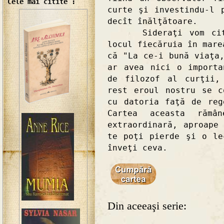
Cele mai citite :
curte şi investindu-l 
decît înălţătoare.
Sideraţi vom citi m
locul fiecăruia în mare
că "La ce-i bună viaţa
ar avea nici o importa
de filozof al curţii,
rest eroul nostru se c
cu datoria faţă de re
Cartea aceasta rămâ
extraordinară, aproape
te poţi pierde şi o le
înveţi ceva.
Din aceeaşi serie: