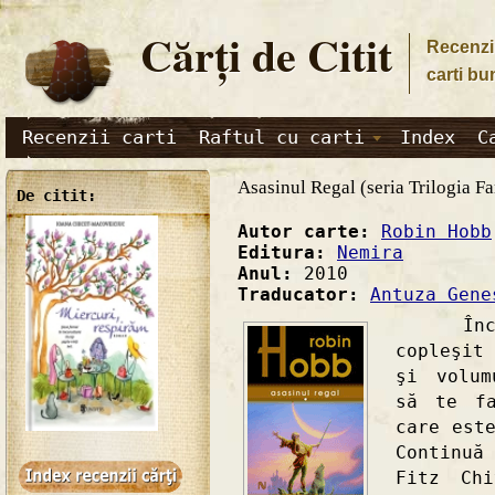
Cărţi de Citit
Recenzii
carti bu
Recenzii carti
Raftul cu carti
Index
C
Asasinul Regal (seria Trilogia Fa
De citit:
Autor carte:
Robin Hobb
Editura:
Nemira
Anul:
2010
Traducator:
Antuza Gene
Încă d
copleşit
şi volum
să te fa
care est
Continuă
Fitz Ch