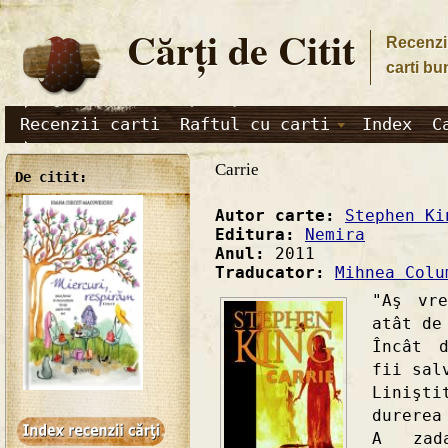
Cărţi de Citit
Recenzii
carti bu
Recenzii carti
Raftul cu carti
Index
C
Carrie
De citit:
Autor carte:
Stephen Ki
Editura:
Nemira
Anul:
2011
Traducator:
Mihnea Colu
"Aş vr
atât de
Încât 
fii sal
Linişt
durerea
A zad