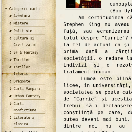
cunoaşt
Categorii carti
(Bob Dy
Aventura
Am certitudinea că c
Mistere
Stephen King nu aveau
faţă, sau ecranizarea
Politiste
totul despre "Carrie"? 
Cultura si
la fel de actual ca şi
Civilizatie
prima dată a cărţi
SF & Fantasy
societăţii, o redare l
Thriller
indivizi şi o rezol
Thriller
tratament inuman.
Istoric
Lumea este plină de
Dragoste
licee, în universităţi,
Carti Vampiri
societatea se poate cat
Urban Fantasy
de "Carrie" şi aceşti
Carti
trebui să-i declanşez
Nonfictiune
conştiinţă pe care, d
Literatura
putea deveni mai buni.
clasica
dintre noi nu au 