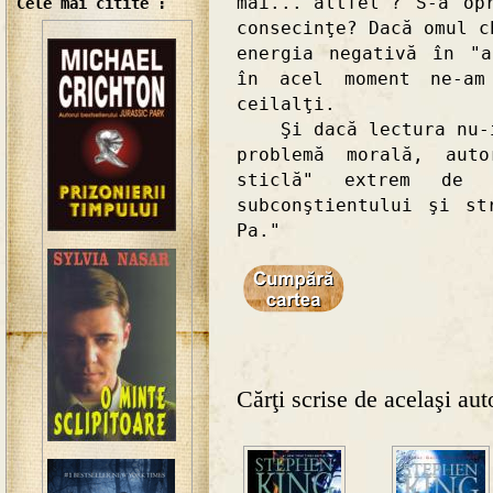
mai..."altfel"? S-a op
Cele mai citite :
consecinţe? Dacă omul c
energia negativă în "a
în acel moment ne-am
ceilalţi.
Şi dacă lectura nu-i 
problemă morală, aut
sticlă" extrem de c
subconştientului şi st
Pa."
Cărţi scrise de acelaşi aut