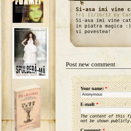
Si-asa imi vine c
Fri 11/16/12 by Ca
Si-asa imi vine ca
in piatra magica :
si povestea!
Post new comment
Your name:
*
E-mail:
*
The content of this f
not be shown publicly
Comment:
*