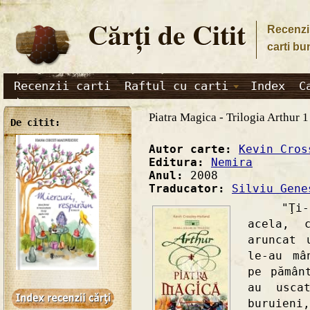
Cărţi de Citit
Recenzii
carti bu
Recenzii carti
Raftul cu carti
Index
C
Piatra Magica - Trilogia Arthur 1
De citit:
Autor carte:
Kevin Cros
Editura:
Nemira
Anul:
2008
Traducator:
Silviu Gene
"Ţi-a p
acela, 
aruncat 
le-au mâ
pe pămân
au usca
buruien