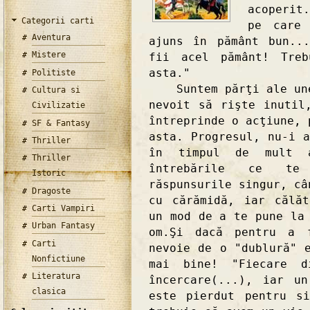
acoperit
Categorii carti
pe care 
Aventura
ajuns în pământ bun..
Mistere
fii acel pământ! Treb
asta."
Politiste
Suntem părţi ale unei
Cultura si
nevoit să rişte inutil
Civilizatie
întreprinde o acţiune, 
SF & Fantasy
asta. Progresul, nu-i 
Thriller
în timpul de mult 
Thriller
întrebările ce te 
Istoric
răspunsurile singur, câ
Dragoste
cu cărămidă, iar călăt
Carti Vampiri
un mod de a te pune la
Urban Fantasy
om.Şi dacă pentru a f
Carti
nevoie de o "dublură" 
Nonfictiune
mai bine! "Fiecare 
Literatura
încercare(...), iar u
clasica
este pierdut pentru s