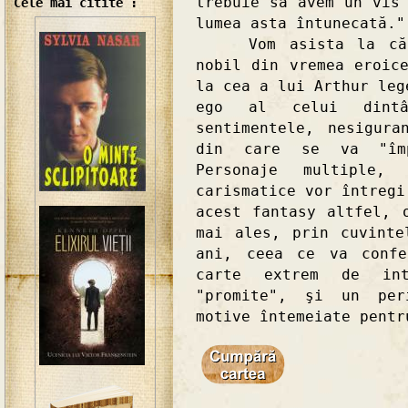
trebuie să avem un vis
Cele mai citite :
lumea asta întunecată."
Vom asista la călăt
nobil din vremea eroic
la cea a lui Arthur leg
ego al celui dintâi
sentimentele, nesigura
din care se va "împ
Personaje multiple
carismatice vor întregi
acest fantasy altfel, 
mai ales, prin cuvinte
ani, ceea ce va confe
carte extrem de int
"promite", şi un per
motive întemeiate pentr