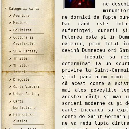
ne desch
Categorii carti
minunilo
Aventura
ne dornici de fapte bun
Mistere
Dar când este folo
suferinţei, durerii ş
Politiste
Puterea este şi în Dum
Cultura si
oamenii, prin felul î
Civilizatie
devină Dumnezeu ori Sat
SF & Fantasy
Trebuie să recuno
Thriller
determinat la un scur
Thriller
privire la Saint-Germa
Istoric
ştiut până acum nimic 
Dragoste
că acest conte a exis
Carti Vampiri
mai ales poveştile le
Urban Fantasy
acestei cărţi şi mai i
Carti
scrieri moderne cu şi d
Nonfictiune
carte încearcă să expl
Literatura
conte de Saint-Germain 
clasica
ne va reda lupta dintr