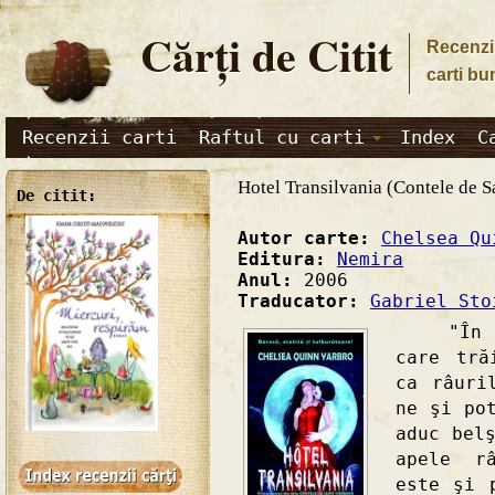
Cărţi de Citit
Recenzii
carti bu
Recenzii carti
Raftul cu carti
Index
C
Hotel Transilvania (Contele de 
De citit:
Autor carte:
Chelsea Qu
Editura:
Nemira
Anul:
2006
Traducator:
Gabriel Sto
"În jur
care tră
ca râuri
ne şi po
aduc bel
apele r
este şi 