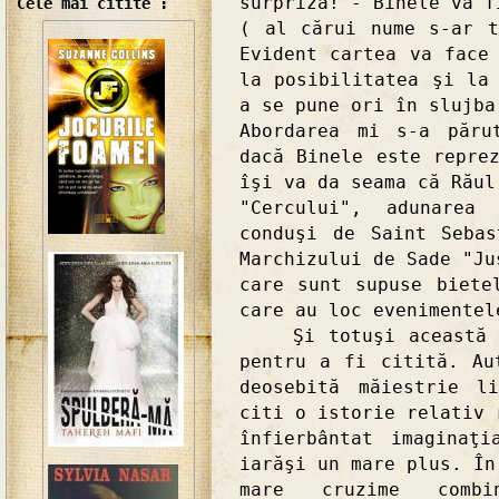
surpriză! - Binele va f
Cele mai citite :
( al cărui nume s-ar t
Evident cartea va face
la posibilitatea şi la
a se pune ori în slujba
Abordarea mi s-a păru
dacă Binele este repre
îşi va da seama că Răul
"Cercului", adunarea
conduşi de Saint Seba
Marchizului de Sade "Ju
care sunt supuse biete
care au loc evenimentel
Şi totuşi această ca
pentru a fi citită. Au
deosebită măiestrie l
citi o istorie relativ 
înfierbântat imaginaţ
iarăşi un mare plus. În
mare cruzime combi