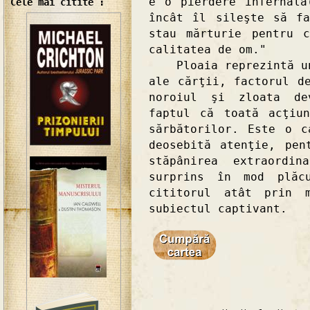
e o pierdere infernală
Cele mai citite :
încât îl sileşte să f
stau mărturie pentru 
calitatea de om."
Ploaia reprezintă unu
ale cărţii, factorul d
noroiul şi zloata de
faptul că toată acţiu
sărbătorilor. Este o 
deosebită atenţie, pen
stăpânirea extraordi
surprins în mod plăc
cititorul atât prin 
subiectul captivant.