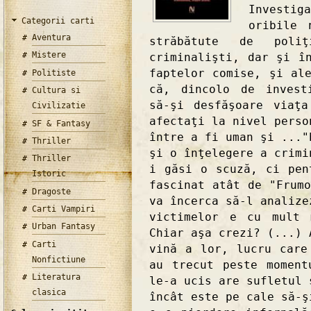
Investi
Categorii carti
oribile 
Aventura
străbătute de poliţ
Mistere
criminalişti, dar şi î
faptelor comise, şi al
Politiste
că, dincolo de invest
Cultura si
să-şi desfăşoare viaţ
Civilizatie
afectaţi la nivel perso
SF & Fantasy
între a fi uman şi ..."
Thriller
şi o înţelegere a crimi
Thriller
i găsi o scuză, ci pen
Istoric
fascinat atât de "Frum
Dragoste
va încerca să-l analiz
Carti Vampiri
victimelor e cu mult 
Urban Fantasy
Chiar aşa crezi? (...) 
Carti
vină a lor, lucru care
Nonfictiune
au trecut peste moment
Literatura
le-a ucis are sufletul 
clasica
încât este pe cale să-ş