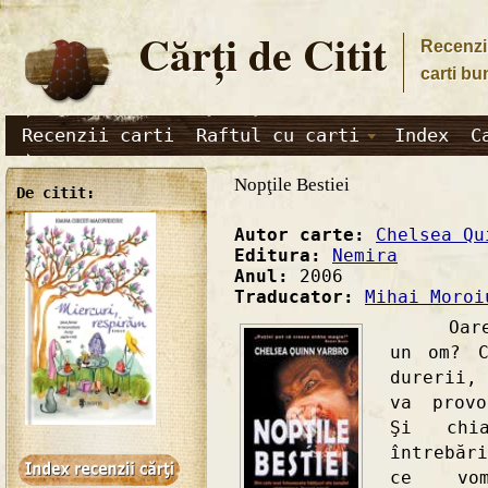
Cărţi de Citit
Recenzii
carti bu
Recenzii carti
Raftul cu carti
Index
C
Nopţile Bestiei
De citit:
Autor carte:
Chelsea Qu
Editura:
Nemira
Anul:
2006
Traducator:
Mihai Moroi
Oare câ
un om? C
durerii,
va provo
Şi chi
întrebăr
ce vom