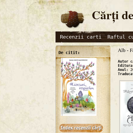
Cărţi de
Recenzii carti
Raftul c
Alb - F
De citit:
Autor 
Editur
Anul:
2
Traduc