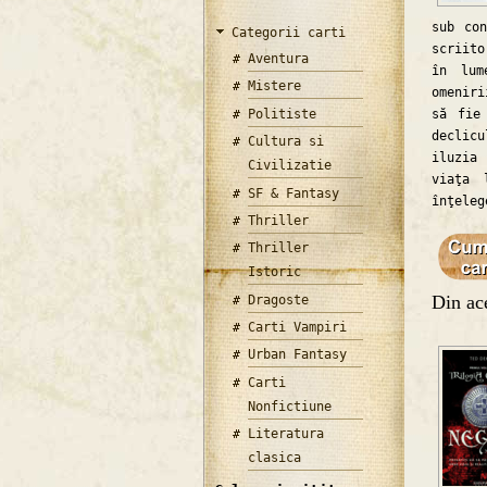
sub co
Categorii carti
scriito
Aventura
în lum
Mistere
omeniri
Politiste
să fie
declicu
Cultura si
iluzia 
Civilizatie
viaţa 
SF & Fantasy
înţeleg
Thriller
Thriller
Istoric
Din ace
Dragoste
Carti Vampiri
Urban Fantasy
Carti
Nonfictiune
Literatura
clasica