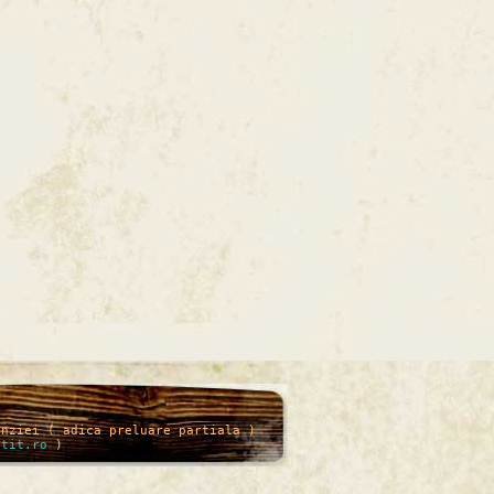
enziei ( adica preluare partiala )
itit.ro
)