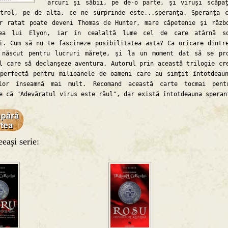
arcuri şi săbii, pe de-o parte, şi viruşi scăpa
ntrol, pe de alta, ce ne surprinde este...speranţa. Speranţa 
r ratat poate deveni Thomas de Hunter, mare căpetenie şi răzb
ea lui Elyon, iar în cealaltă lume cel de care atârnă so
i. Cum să nu te fascineze posibilitatea asta? Ca oricare dintr
 născut pentru lucruri măreţe, şi la un moment dat să se pr
l care să declanşeze aventura. Autorul prin această trilogie cr
perfectă pentru milioanele de oameni care au simţit întotdeau
lor înseamnă mai mult. Recomand această carte tocmai pent
e că "Adevăratul virus este răul", dar există întotdeauna speran
eaşi serie: