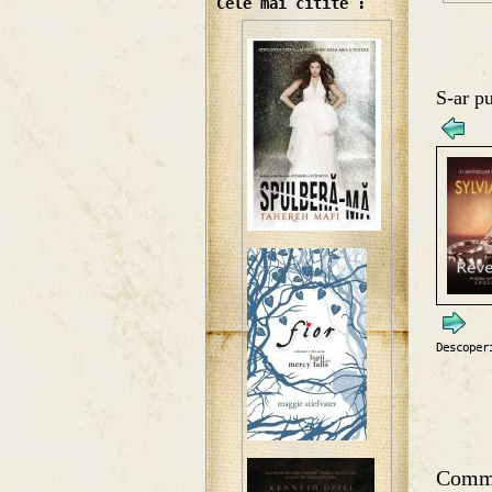
Cele mai citite :
S-ar pu
Descoper
Comm