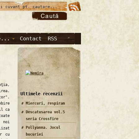
e...
Contact
RSS
nţia,
irea.
Ultimele recenzii
tor".
Miercuri, respiram
ebire
il ca
Descatusarea vol.5
oate
seria Crossfire
u noi
Pollyanna. Jocul
lizat
bucuriei
or cu