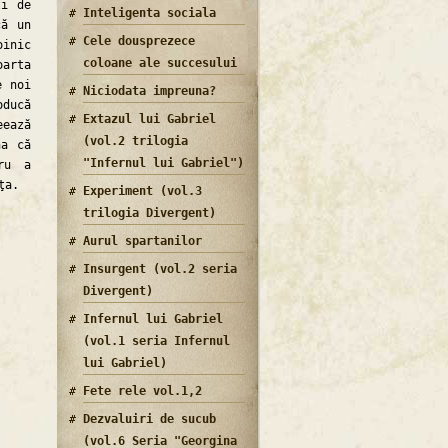
ţi de
Inteligenta sociala
că un
Cele dousprezece
oinic
coloane ale succesului
arta
e noi
Niciodata impreuna?
oducă
Extazul lui Gabriel
eează
(vol.2 trilogia
na că
"Infernul lui Gabriel")
ru a
ţa.
Experiment (vol.3
trilogia Divergent)
Aurul spartanilor
Insurgent (vol.2 seria
Divergent)
Infernul lui Gabriel
(vol.1 seria Infernul
lui Gabriel)
Fete rele vol.1,2
Dezvaluiri de sucub
(vol.6 Seria "Georgina