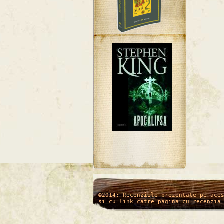
/*
*/
©2014: Recenziile prezentate pe ace
si cu link catre pagina cu recenzia