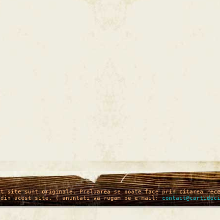
st site sunt originale. Preluarea se poate face prin citarea rec
 din acest site. ( anuntati va rugam pe e-mail:
contact@cartidec