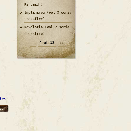
Kincaid")
Implinirea (vol.3 seria
Crossfire)
Revelatia (vol.2 seria
Crossfire)
1 of 33
››
ira
it