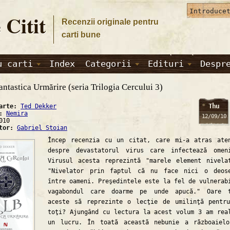
 Citit
Recenzii originale pentru
carti bune
u carti
Index
Categorii
Edituri
Despr
antastica Urmărire (seria Trilogia Cercului 3)
Thu
carte:
Ted Dekker
a:
Nemira
12/09/10
010
ator:
Gabriel Stoian
Încep recenzia cu un citat, care mi-a atras ate
despre devastatorul virus care infectează omen
Virusul acesta reprezintă "marele element nivela
"Nivelator prin faptul că nu face nici o deos
între oameni. Preşedintele este la fel de vulnerab
vagabondul care doarme pe unde apucă." Oare t
aceste să reprezinte o lecţie de umilinţă pentr
toţi? Ajungând cu lectura la acest volum 3 am rea
un lucru. În toată această nebunie a războaiel