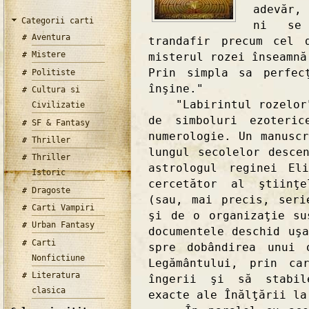
adevăr,
Categorii carti
ni se 
Aventura
trandafir precum cel 
Mistere
misterul rozei înseamnă
Prin simpla sa perfec
Politiste
înşine."
Cultura si
"Labirintul rozelor" 
Civilizatie
de simboluri ezoteri
SF & Fantasy
numerologie. Un manusc
Thriller
lungul secolelor desce
Thriller
astrologul reginei El
Istoric
cercetător al ştiinţe
Dragoste
(sau, mai precis, seri
Carti Vampiri
şi de o organizaţie su
Urban Fantasy
documentele deschid uş
Carti
spre dobândirea unui 
Nonfictiune
Legământului, prin ca
Literatura
îngerii şi să stabil
clasica
exacte ale Înălţării la