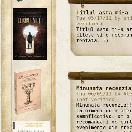
Titlul asta mi-a 
Tue 05/17/11 by an
verified)
Titlul asta mi-a a
citesc si o recoma
tentata. :)
Minunata recenzia
Thu 06/09/11 by Al
(not verified)
Minunata recenzia!
ca nimeni nu a ofe
semnficativa. am o
recomandari de car
evenimente din tre