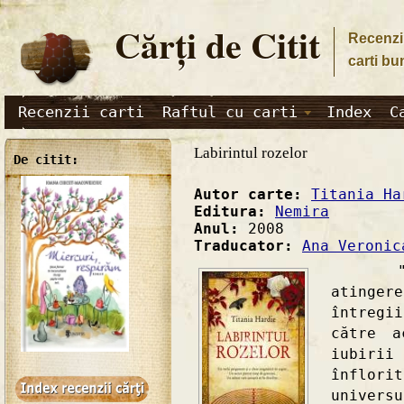
Cărţi de Citit
Recenzii
carti bu
Recenzii carti
Raftul cu carti
Index
C
Labirintul rozelor
De citit:
Autor carte:
Titania Ha
Editura:
Nemira
Anul:
2008
Traducator:
Ana Veronic
"Roza
atinger
întregi
către a
iubiri
înflori
univers