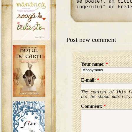
se poate?. am citi
ingerului" de Fred
Post new comment
Your name:
*
E-mail:
*
The content of this f
not be shown publicly
Comment:
*