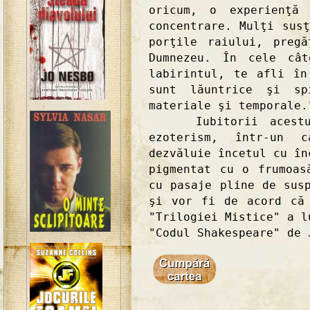
oricum, o experienţă 
concentrare. Mulţi sus
porţile raiului, preg
Dumnezeu. În cele cât
labirintul, te afli în
sunt lăuntrice şi sp
materiale şi temporale.
Iubitorii acestui 
ezoterism, într-un 
dezvăluie încetul cu în
pigmentat cu o frumoas
cu pasaje pline de sus
şi vor fi de acord că
"Trilogiei Mistice" a l
"Codul Shakespeare" de 