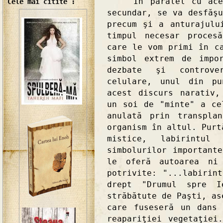
În paralel cu aceas
Cele mai citite :
secundar, se va desfăş
precum şi a anturajulu
timpul necesar proces
care le vom primi în c
simbol extrem de impo
dezbate şi controve
celulare, unul din pu
acest discurs narativ,
un soi de "minte" a ce
anulată prin transpla
organism în altul. Purt
mistice, labirintu
simbolurilor important
le oferă autoarea ni
potrivite: "...labirin
drept "Drumul spre I
străbătute de Paşti, as
care fuseseră un dans
reapariţiei vegetaţiei