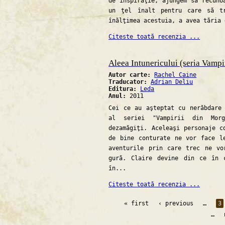
de inspiraţie, ajungem să recuno
un ţel înalt pentru care să t
înălţimea acestuia, a avea tăria 
Citeste toată recenzia ...
Aleea Intunericului (seria Vampi
Autor carte:
Rachel Caine
Traducator:
Adrian Deliu
Editura:
Leda
Anul:
2011
Cei ce au aşteptat cu nerăbdare
al seriei "Vampirii din Mor
dezamăgiţi. Aceleaşi personaje c
de bine conturate ne vor face l
aventurile prin care trec ne vo
gură. Claire devine din ce în 
în...
Citeste toată recenzia ...
« first
‹ previous
…
3
…