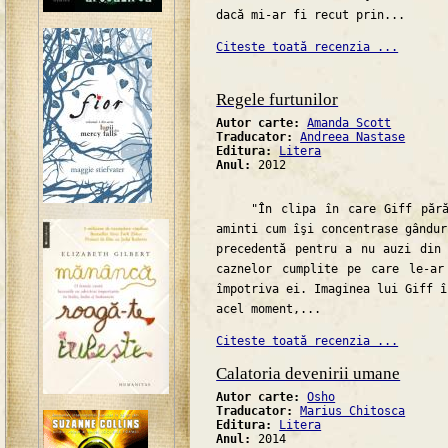
dacă mi-ar fi recut prin...
Citeste toată recenzia ...
Regele furtunilor
Autor carte:
Amanda Scott
Traducator:
Andreea Nastase
Editura:
Litera
Anul:
2012
"În clipa în care Giff părăs
aminti cum îşi concentrase gândur
precedentă pentru a nu auzi din
caznelor cumplite pe care le-ar
împotriva ei. Imaginea lui Giff î
acel moment,...
Citeste toată recenzia ...
Calatoria devenirii umane
Autor carte:
Osho
Traducator:
Marius Chitosca
Editura:
Litera
Anul:
2014