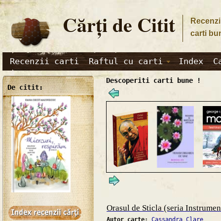
Cărţi de Citit
Recenzii
carti bu
Recenzii carti
Raftul cu carti
Index
C
Descoperiti carti bune !
De citit:
Orasul de Sticla (seria Instrume
Autor carte:
Cassandra Clare