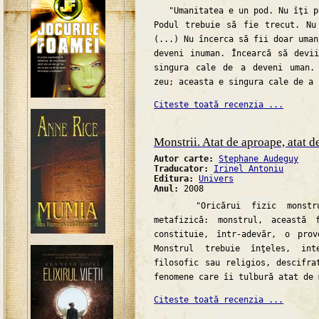
"Umanitatea e un pod. Nu îţi po
Podul trebuie să fie trecut. Nu
(...) Nu încerca să fii doar uman
deveni inuman. Încearcă să devi
singura cale de a deveni uman.
zeu; aceasta e singura cale de a 
Citeste toată recenzia ...
Monstrii. Atat de aproape, atat d
Autor carte:
Stephane Audeguy
Traducator:
Irinel Antoniu
Editura:
Univers
Anul:
2008
"Oricărui fizic monstruo
metafizică: monstrul, această 
constituie, într-adevăr, o prov
Monstrul trebuie înţeles, int
filosofic sau religios, descifra
fenomene care îi tulbură atat de 
Citeste toată recenzia ...