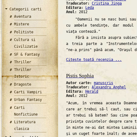
Traducator:
Cristina Jinga
Editura:
Leda
Categorii carti
Anul:
2012
Aventura
"Oamenii nu se nasc buni sau r
Mistere
cu ambele tendinţe, dar modul 
viaţa contează."
Politiste
Fără a insista asupra subiectu
Cultura si
a treia parte a "Instrumentelo
Civilizatie
"ne-a prins" până acum, "Oraşul d
SF & Fantasy
Citeste toată recenzia ...
Thriller
Thriller
Pistis Sophia
Istoric
Autor carte:
manuscris
Dragoste
Traducator:
Alexandru Anghel
Editura:
Herald
Carti Vampiri
Anul:
2012
Urban Fantasy
"Acum, în vremea aceasta Doamn
Carti
care ar trebui să-l caut, sau c
Nonfictiune
ar trebui să batem? Sau cine po
privinţa cuvintelor despre care t
Literatura
în minte ne-ai dat mintea Lumini
clasica
şi un cuget foarte înalt; de acee