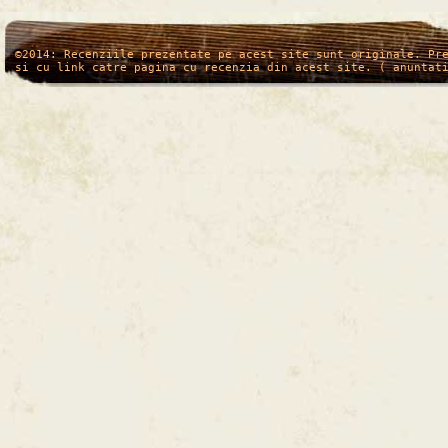
/*
*/
©2014: Recenziile prezentate pe acest site sunt originale. Pr
si cu link catre pagina cu recenzia din acest site. ( anuntat