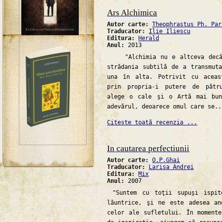
Ars Alchimica
Autor carte:
Theophrastus Ph. Par
Traducator:
Ilie Iliescu
Editura:
Herald
Anul:
2013
"Alchimia nu e altceva decât
strădania subtilă de a transmut
una în alta. Potrivit cu aceas
prin propria-i putere de pătru
alege o cale şi o Artă mai bun
adevărul, deoarece omul care se..
Citeste toată recenzia ...
In cautarea perfectiunii
Autor carte:
O.P.Ghai
Traducator:
Larisa Andrei
Editura:
Mix
Anul:
2007
"Suntem cu toţii supuşi ispite
lăuntrice, şi ne este adesea an
celor ale sufletului. În moment