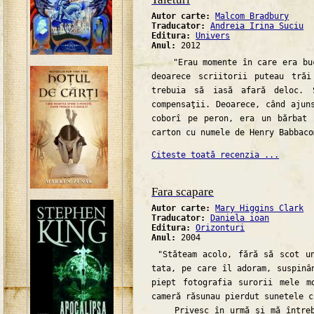
Autor carte:
Malcom Bradbury
Traducator:
Andreia Irina Suciu
Editura:
Univers
Anul:
2012
"Erau momente în care era bucu
deoarece scriitorii puteau tră
trebuia să iasă afară deloc. 
compensaţii. Deoarece, când ajun
coborî pe peron, era un bărbat 
carton cu numele de Henry Babbaco
Citeste toată recenzia ...
Fara scapare
Autor carte:
Mary Higgins Clark
Traducator:
Daniela ioan
Editura:
Orizonturi
Anul:
2004
"Stăteam acolo, fără să scot un
tata, pe care îl adoram, suspinâ
piept fotografia surorii mele m
cameră răsunau pierdut sunetele c
Privesc în urmă şi mă întreb 