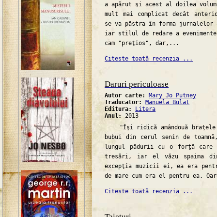
a apărut şi acest al doilea volum
mult mai complicat decât anteri
se va păstra în forma jurnalelor 
iar stilul de redare a evenimente
cam "preţios", dar,...
Citeste toată recenzia ...
Daruri periculoase
Autor carte:
Mary Jo Putney
Traducator:
Manuela Bulat
Editura:
Litera
Anul:
2013
"Îşi ridică amândouă braţele s
bubui din cerul senin de toamnă
lungul pădurii cu o forţă care 
tresări, iar el văzu spaima di
excepţia muzicii ei, ea era pent
de mare cum era el pentru ea. Oar
Citeste toată recenzia ...
Taieturi