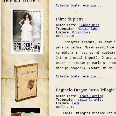
Cele mai citite :
Citeste toată recenzia ...
Inima de piatra
Autor carte:
Luanne Rice
Traducator:
Monica Sabin
Editura:
Orizonturi
Anul:
2006
"Noaptea trecută, am stat în
până la bărbie. Mi-am amintit de 
cu pătura în cap şi mă simţeam
într-o crevasă îngustă. O arunc
uneori o trezeam pe Maria şi o co
mine pe acoperiş. Aseară, mi-am..
Citeste toată recenzia ...
Reginele-Dragon (seria Trilogia 
Autor carte:
Traci Harding
Traducator:
Ligia Caranfil
Editura:
Leda
Anul:
2011
Fanii Trilogiei Mistice vor de