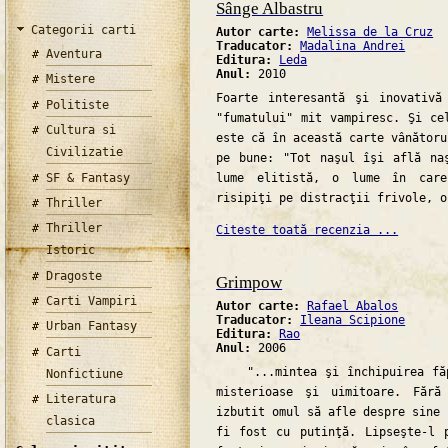
Sânge Albastru
Categorii carti
Autor carte:
Melissa de la Cruz
Traducator:
Madalina Andrei
Aventura
Editura:
Leda
Anul:
2010
Mistere
Foarte interesantă şi inovativă
Politiste
"fumatului" mit vampiresc. Şi ce
Cultura si
este că în această carte vânătoru
Civilizatie
pe bune: "Tot naşul îşi află na
SF & Fantasy
lume elitistă, o lume în car
risipiţi pe distracţii frivole, o
Thriller
Thriller
Citeste toată recenzia ...
Istoric
Dragoste
Grimpow
Carti Vampiri
Autor carte:
Rafael Abalos
Traducator:
Ileana Scipione
Urban Fantasy
Editura:
Rao
Anul:
2006
Carti
"...mintea şi închipuirea făpt
Nonfictiune
misterioase şi uimitoare. Fără
Literatura
izbutit omul să afle despre sine 
clasica
fi fost cu putinţă. Lipseşte-l 