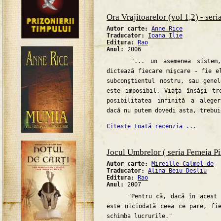
Ora Vrajitoarelor (vol 1,2) - seri
Autor carte:
Anne Rice
Traducator:
Ioana Ilie
Editura:
Rao
Anul:
2006
"... un asemenea sistem, 
dictează fiecare mişcare - fie e
subconştientul nostru, sau gene
este imposibil. Viaţa însăşi tr
posibilitatea infinită a alege
dacă nu putem dovedi asta, trebui
Citeste toată recenzia ...
Jocul Umbrelor ( seria Femeia Pir
Autor carte:
Mireille Calmel de
Traducator:
Alina Beiu Desliu
Editura:
Rao
Anul:
2007
"Pentru că, dacă în acest jo
este niciodată ceea ce pare, fi
schimba lucrurile."