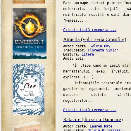
Pare aproape nedrept prin ce înc
nefericite, este forţată să
neînfricata noastră eroină din
"Femeia...
Citeste toată recenzia ...
Atractia (vol.1 seria Crossfire)
Autor carte:
Sylvia Day
Traducator:
Florenta Simion
Editura:
Litera
Anul:
2013
"În clipa când am ieşit afară,
Manhattanului m-au învăluit
explorez. (...)
Informaţiile senzoriale erau
gazelor de eşapament, amestec
dinspre rulotele vânzăto
negustorilor...
Citeste toată recenzia ...
Ratacire (din seria Damnare)
Autor carte:
Lauren Kate
Traducator:
Olivia Birsasteanu