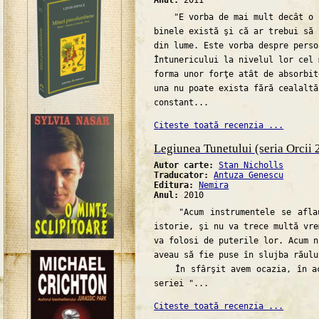
Anul:
2011
"E vorba de mai mult decât o s
binele există şi că ar trebui să 
din lume. Este vorba despre perso
Întunericului la nivelul lor cel 
forma unor forţe atât de absorbit
una nu poate exista fără cealaltă
constant...
Citeste toată recenzia ...
Legiunea Tunetului (seria Orcii 
Autor carte:
Stan Nicholls
Traducator:
Antuza Genescu
Editura:
Nemira
Anul:
2010
"Acum instrumentele se aflau
istorie, şi nu va trece multă vre
va folosi de puterile lor. Acum n
aveau să fie puse în slujba răulu
În sfârşit avem ocazia, în ace
seriei "...
Citeste toată recenzia ...