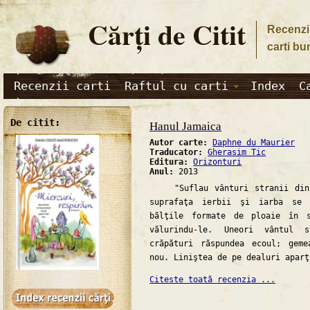
Cărţi de Citit
Recenzii
carti bu
Recenzii carti
Raftul cu carti
Index
C
De citit:
Hanul Jamaica
Autor carte:
Daphne du Maurier
Traducator:
Gherasim Tic
Editura:
Orizonturi
Anul:
2013
"Suflau vânturi stranii din 
suprafaţa ierbii şi iarba se 
bălţile formate de ploaie în s
vălurindu-le. Uneori vântul 
crăpături răspundea ecoul; gem
nou. Liniştea de pe dealuri aparţ
Citeste toată recenzia ...