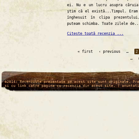
ei. Nu e un lucru asupra căruia
ştim că el există...Timpul. Eram
înghesuit în clipa prezentulu
puteam schimba. Toate zilele de..
Citeste toată recenzia ...
« first
‹ previous
…
2
…
/*
*/
©2014: Recenziile prezentate pe acest site sunt originale. Pr
si cu link catre pagina cu recenzia din acest site. ( anuntat