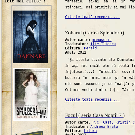
Cele mai citite :
fantezie, şi-ai să ai în fa
stângaci, mai primitiv şi mai lip
Citeste toată recenzia ...
Zoharul (Cartea Splendorii)
Autor carte:
manuscris
Traducator:
Ilie Iliescu
Editura:
Herald
Anul:
2012
"Şi aceste cuvinte ale Domnului
în aşa fel încât ele să poată f
înţelese.(...) Totodată, cuvin
bucuria în inima mea; şi în văl
ele sunt ascunse şi se înalţă; ş
Cel mai vechi dintre toţi, Tăinui
Citeste toată recenzia ...
Focul ( seria Casa Noptii 7 )
Autor carte:
P.C. Cast, Kristin C
Traducator:
Andreea Bratu
Editura:
Litera