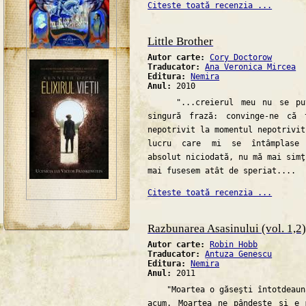
Citeste toată recenzia ...
Little Brother
Autor carte:
Cory Doctorow
Traducator:
Ana Veronica Mircea
Editura:
Nemira
Anul:
2010
"...creierul meu nu se pute
singură frază: convinge-ne că 
nepotrivit la momentul nepotrivi
lucru care mi se întâmplase 
absolut niciodată, nu mă mai simţ
mai fusesem atât de speriat....
Citeste toată recenzia ...
Razbunarea Asasinului (vol. 1,2) 
Autor carte:
Robin Hobb
Traducator:
Antuza Genescu
Editura:
Nemira
Anul:
2011
"Moartea o găseşti întotdeauna
acum. Moartea ne pândeşte şi e 