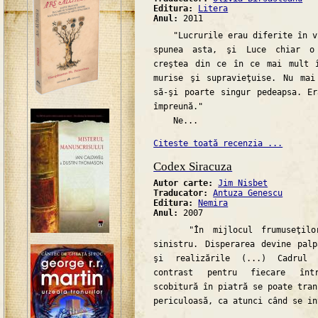
Editura:
Litera
Anul:
2011
"Lucrurile erau diferite în vi
spunea asta, şi Luce chiar o
creştea din ce în ce mai mult 
murise şi supravieţuise. Nu mai
să-şi poarte singur pedeapsa. E
împreună."
Ne...
Citeste toată recenzia ...
Codex Siracuza
Autor carte:
Jim Nisbet
Traducator:
Antuza Genescu
Editura:
Nemira
Anul:
2007
"În mijlocul frumuseţilor 
sinistru. Disperarea devine pal
şi realizările (...) Cadrul 
contrast pentru fiecare înt
scobitură în piatră se poate tran
periculoasă, ca atunci când se in