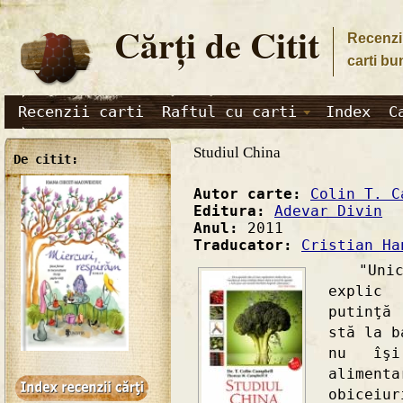
Cărţi de Citit
Recenzii
carti bu
Recenzii carti
Raftul cu carti
Index
C
Studiul China
De citit:
Autor carte:
Colin T. C
Editura:
Adevar Divin
Anul:
2011
Traducator:
Cristian Ha
"Unicul
explic
putinţă
stă la b
nu îşi
alimenta
obicei