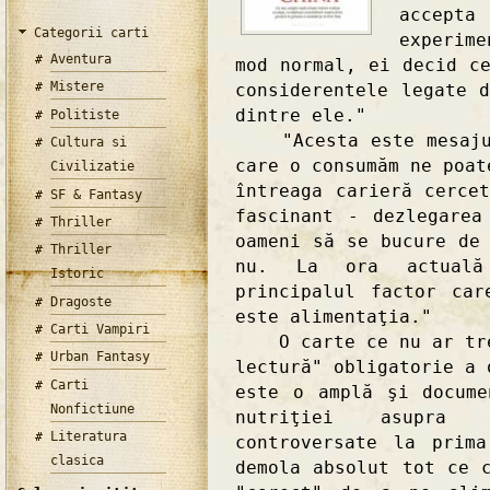
accepta
Categorii carti
experim
Aventura
mod normal, ei decid c
Mistere
considerentele legate 
dintre ele."
Politiste
"Acesta este mesajul 
Cultura si
care o consumăm ne poat
Civilizatie
întreaga carieră cerce
SF & Fantasy
fascinant - dezlegarea
Thriller
oameni să se bucure de
Thriller
nu. La ora actuală
Istoric
principalul factor car
Dragoste
este alimentaţia."
Carti Vampiri
O carte ce nu ar treb
Urban Fantasy
lectură" obligatorie a 
Carti
este o amplă şi docume
Nonfictiune
nutriţiei asupra 
Literatura
controversate la prim
clasica
demola absolut tot ce 