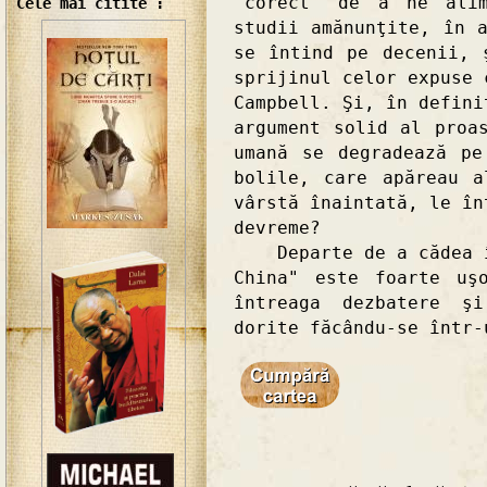
"corect" de a ne alim
Cele mai citite :
studii amănunţite, în 
se întind pe decenii, 
sprijinul celor expuse 
Campbell. Şi, în defini
argument solid al proa
umană se degradează p
bolile, care apăreau 
vârstă înaintată, le în
devreme?
Departe de a cădea în
China" este foarte uş
întreaga dezbatere şi
dorite făcându-se într-