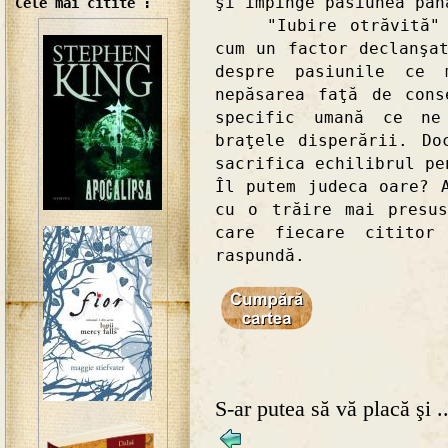
şi împinge pasiunea pân
Cele mai citite :
"Iubire otrăvită" ne
cum un factor declanşa
despre pasiunile ce 
nepăsarea faţă de cons
specific umană ce ne
braţele disperării. Do
sacrifica echilibrul pe
Îl putem judeca oare? 
cu o trăire mai presu
care fiecare cititor
raspundă.
S-ar putea să vă placă şi ..