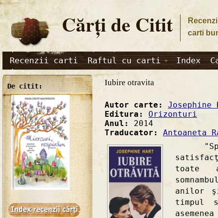
Cărţi de Citit
Recenzii
carti bu
Recenzii carti
Raftul cu carti
Index
C
Iubire otravita
De citit:
Autor carte:
Josephine 
Editura:
Orizonturi
Anul:
2014
Traducator:
Antoaneta R
"Spune
satisfac
toate 
somnamb
anilor ş
timpul 
asemenea