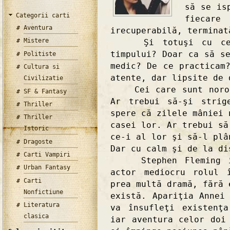
să se is
Categorii carti
fiecare
Aventura
irecuperabilă, terminat
Mistere
Şi totuşi cu ce sc
timpului? Doar ca să s
Politiste
medic? De ce practicam
Cultura si
atente, dar lipsite de 
Civilizatie
Cei care sunt noroco
SF & Fantasy
Ar trebui să-şi strig
Thriller
spere că zilele mâniei 
Thriller
casei lor. Ar trebui să
Istoric
ce-i al lor şi să-l plâ
Dragoste
Dar cu calm şi de la di
Carti Vampiri
Stephen Fleming îşi
Urban Fantasy
actor mediocru rolul 
Carti
prea multă dramă, fără 
Nonfictiune
există. Apariţia Annei
Literatura
va însufleţi existenţ
clasica
iar aventura celor doi