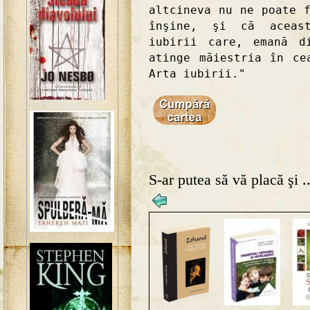
altcineva nu ne poate 
înşine, şi că aceast
iubirii care, emană d
atinge măiestria în ce
Arta iubirii."
S-ar putea să vă placă şi ..