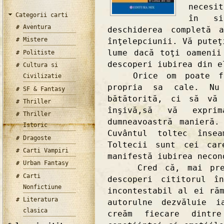
necesi
Categorii carti
în si
Aventura
deschiderea completă 
Mistere
înţelepciunii. Vă puteţ
lume dacă toţi oamenii
Politiste
descoperi iubirea din e
Cultura si
Orice om poate fac
Civilizatie
propria sa cale. Nu
SF & Fantasy
bătătorită, ci să vă 
Thriller
înşivă,să vă expri
Thriller
dumneavoastră manieră
Istoric
Cuvântul toltec însea
Dragoste
Toltecii sunt cei car
Carti Vampiri
manifestă iubirea necon
Urban Fantasy
Cred că, mai presu
Carti
descoperi cititorul î
Nonfictiune
incontestabil al ei ră
Literatura
autorulne dezvăluie i
clasica
creăm fiecare dintre