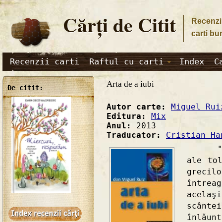
Cărţi de Citit
Recenzii
carti bu
Recenzii carti
Raftul cu carti
Index
C
Arta de a iubi
De citit:
Autor carte:
Miguel Rui
Editura:
Mix
Anul:
2013
Traducator:
Cristian Ha
"Învă
ale to
grecil
între
acelaş
scânt
înlău