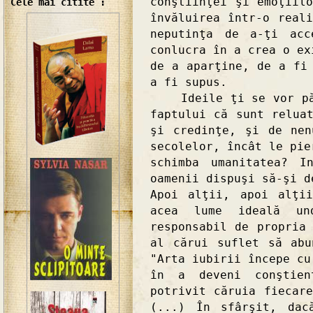
conştiinţei şi emoţiil
Cele mai citite :
învăluirea într-o real
neputinţa de a-ţi acc
conlucra în a crea o ex
de a aparţine, de a fi
a fi supus.
Ideile ţi se vor păre
faptului că sunt relua
şi credinţe, şi de nen
secolelor, încât le pie
schimba umanitatea? I
oamenii dispuşi să-şi d
Apoi alţii, apoi alţi
acea lume ideală un
responsabil de propria
al cărui suflet să abu
"Arta iubirii începe cu
în a deveni conştien
potrivit căruia fiecar
(...) În sfârşit, dac