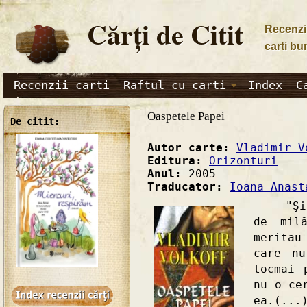
Cărţi de Citit
Recenzii
carti bu
Recenzii carti
Raftul cu carti
Index
C
Oaspetele Papei
De citit:
Autor carte:
Vladimir V
Editura:
Orizonturi
Anul:
2005
Traducator:
Ioana Anast
"Şi de
de mil
meritau
care n
tocmai 
nu o ce
ea.(...