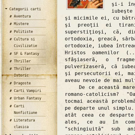
şi-i în
Categorii carti
iubeşte
Aventura
şi micimile ei, cu bătr
Mistere
şi preoţii ei tiran
superstiţioşi, că, d
Politiste
ortodoxia, greacă, sârb
Cultura si
ortodoxie, iubea întrea
Civilizatie
Hristos oamenilor (
SF & Fantasy
sfâşiaseră, o fragm
Thriller
pulverizaseră, că iube
Thriller
şi persecutorii ei, ma
Istoric
aveau nevoie de mai mul
Dragoste
De ce această mare d
Carti Vampiri
romano-catolicism? "
Urban Fantasy
tocmai această problem
Carti
pe departe unul simplu.
Nonfictiune
atât ceea ce desparte
Literatura
ales, ce au în com
clasica
"schingiuită" sub an