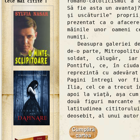
romano-catolicismul a 
Cele mai citite :
Să fie asta un avantaj
şi uscăturile" propri
prezentat ca o afacer
mâinile unor oameni c
numiţi.
Deasupra galeriei de 
de-o parte, Mitropolitu
soldat, călugăr, ia
Pontiful, ce, în ciuda
reprezintă cu adevărat
Pagini întregi vor fi
Ilia, cel ce a trecut î
apoi la viaţă, aşa cum
două figuri marcante 
latitudinea cititorulu
deosebit, al unui autor