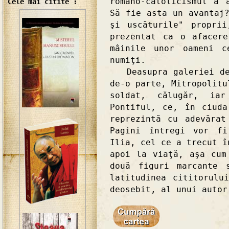
romano-catolicismul a 
Cele mai citite :
Să fie asta un avantaj
şi uscăturile" propri
prezentat ca o afacer
mâinile unor oameni c
numiţi.
Deasupra galeriei de 
de-o parte, Mitropolitu
soldat, călugăr, ia
Pontiful, ce, în ciuda
reprezintă cu adevărat
Pagini întregi vor fi
Ilia, cel ce a trecut î
apoi la viaţă, aşa cum
două figuri marcante 
latitudinea cititorulu
deosebit, al unui autor