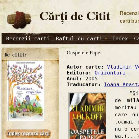
Cărţi de Citit
Recenzii
carti bu
Recenzii carti
Raftul cu carti
Index
C
Oaspetele Papei
De citit:
Autor carte:
Vladimir V
Editura:
Orizonturi
Anul:
2005
Traducator:
Ioana Anast
"Şi de
de mil
meritau
care n
tocmai 
nu o ce
ea.(...