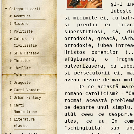
şi-i în
Categorii carti
iubeşte
Aventura
şi micimile ei, cu bătr
Mistere
şi preoţii ei tiran
superstiţioşi, că, d
Politiste
ortodoxia, greacă, sârb
Cultura si
ortodoxie, iubea întrea
Civilizatie
Hristos oamenilor (
SF & Fantasy
sfâşiaseră, o fragm
Thriller
pulverizaseră, că iube
Thriller
şi persecutorii ei, ma
Istoric
aveau nevoie de mai mul
Dragoste
De ce această mare d
Carti Vampiri
romano-catolicism? "
Urban Fantasy
tocmai această problem
Carti
pe departe unul simplu.
Nonfictiune
atât ceea ce desparte
Literatura
ales, ce au în com
clasica
"schingiuită" sub an