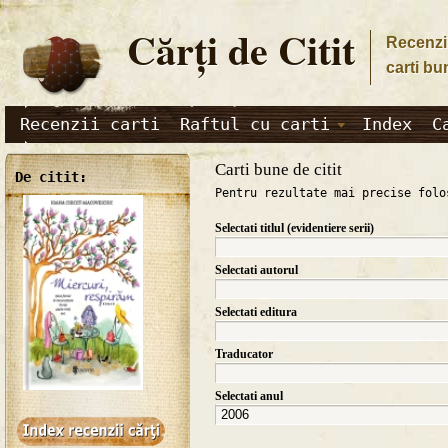
Cărţi de Citit
Recenzii
carti bu
Recenzii carti
Raftul cu carti
Index
C
Carti bune de citit
De citit:
Pentru rezultate mai precise folo
Selectati titlul (evidentiere serii)
Selectati autorul
Selectati editura
Traducator
Selectati anul