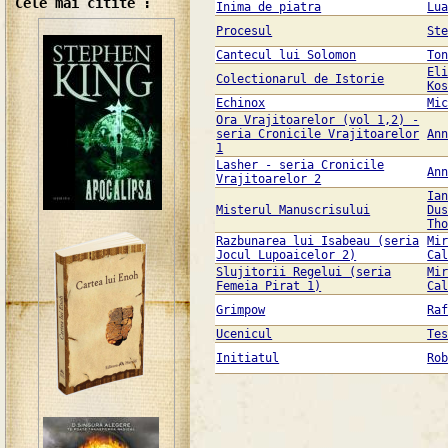
Cele mai citite :
Inima de piatra
Lu
Procesul
St
Cantecul lui Solomon
To
El
Colectionarul de Istorie
Ko
Echinox
Mi
Ora Vrajitoarelor (vol 1,2) -
seria Cronicile Vrajitoarelor
An
1
Lasher - seria Cronicile
An
Vrajitoarelor 2
Ia
Misterul Manuscrisului
Du
Th
Razbunarea lui Isabeau (seria
Mi
Jocul Lupoaicelor 2)
Ca
Slujitorii Regelui (seria
Mi
Femeia Pirat 1)
Ca
Grimpow
Ra
Ucenicul
Te
Initiatul
Ro