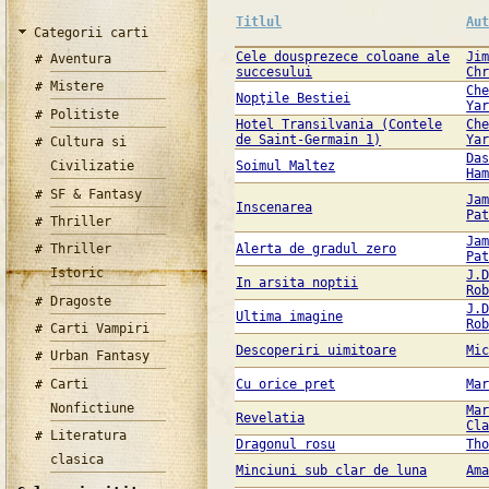
Titlul
Au
Categorii carti
Cele dousprezece coloane ale
Ji
Aventura
succesului
Ch
Mistere
Ch
Nopţile Bestiei
Ya
Politiste
Hotel Transilvania (Contele
Ch
de Saint-Germain 1)
Ya
Cultura si
Da
Civilizatie
Soimul Maltez
Ha
SF & Fantasy
Ja
Inscenarea
Pa
Thriller
Ja
Thriller
Alerta de gradul zero
Pa
Istoric
J.
In arsita noptii
Ro
Dragoste
J.
Ultima imagine
Ro
Carti Vampiri
Descoperiri uimitoare
Mi
Urban Fantasy
Carti
Cu orice pret
Ma
Nonfictiune
Ma
Revelatia
Cl
Literatura
Dragonul rosu
Th
clasica
Minciuni sub clar de luna
Am