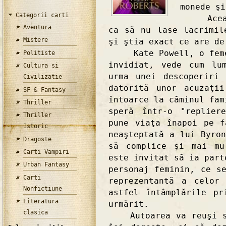
monede şi
Categorii carti
Aceasta
Aventura
ca să nu lase lacrimil
Mistere
şi ştia exact ce are de
Kate Powell, o femeie
Politiste
invidiat, vede cum lu
Cultura si
urma unei descoperiri
Civilizatie
datorită unor acuzaţi
SF & Fantasy
întoarce la căminul fam
Thriller
speră într-o "replier
Thriller
pune viaţa înapoi pe f
Istoric
neaşteptată a lui Byro
Dragoste
să complice şi mai mu
Carti Vampiri
este invitat să ia part
Urban Fantasy
personaj feminin, ce s
Carti
reprezentantă a celor
Nonfictiune
astfel întâmplările p
Literatura
urmărit.
clasica
Autoarea va reuşi să 