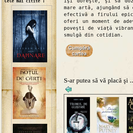
îşi doreşte, şi să do
Cele mai citite :
mare artă, ajungând să 
efectivă a firului epi
oferi un moment de ade
poveşti de viaţă vibra
smulgă din cotidian.
S-ar putea să vă placă şi ..