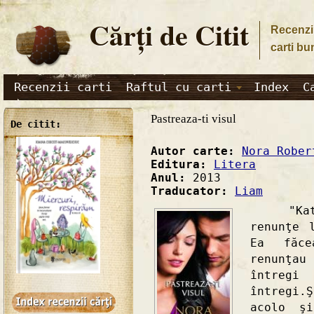
Cărţi de Citit
Recenzii
carti bu
Recenzii carti
Raftul cu carti
Index
C
Pastreaza-ti visul
De citit:
Autor carte:
Nora Rober
Editura:
Litera
Anul:
2013
Traducator:
Liam
"Kate P
renunţe 
Ea făce
renunţa
întregi
întregi
acolo ş