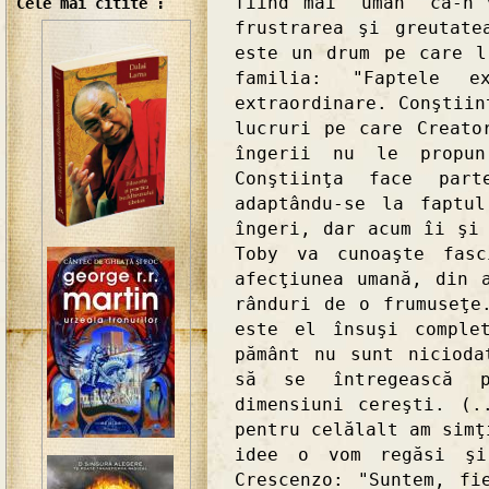
fiind mai "uman" ca-n 
Cele mai citite :
frustrarea şi greutate
este un drum pe care l
familia: "Faptele ex
extraordinare. Conştiin
lucruri pe care Creato
îngerii nu le propu
Conştiinţa face par
adaptându-se la faptu
îngeri, dar acum îi şi
Toby va cunoaşte fasc
afecţiunea umană, din 
rânduri de o frumuseţe
este el însuşi comple
pământ nu sunt nicioda
să se întregească p
dimensiuni cereşti. (.
pentru celălalt am simţ
idee o vom regăsi şi
Crescenzo: "Suntem, fi