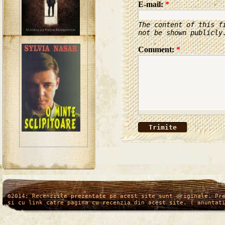
E-mail:
*
The content of this f
not be shown publicly
Comment:
*
/*
*/
©2014: Recenziile prezentate pe acest site sunt originale. Pr
si cu link catre pagina cu recenzia din acest site. ( anuntat