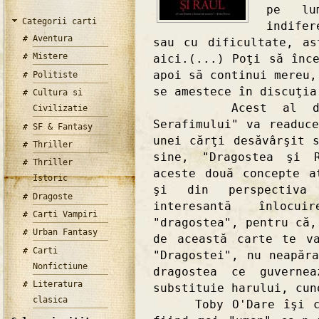
pe lu
Categorii carti
indifer
Aventura
sau cu dificultate, a
Mistere
aici.(...) Poţi să înc
apoi să continui mereu,
Politiste
se amestece în discuţia
Cultura si
Acest al doilea
Civilizatie
Serafimului" va readuc
SF & Fantasy
unei cărţi desăvârşit 
Thriller
sine, "Dragostea şi 
Thriller
aceste două concepte a
Istoric
şi din perspectiva 
Dragoste
interesantă înlocu
Carti Vampiri
"dragostea", pentru că,
Urban Fantasy
de această carte te v
Carti
"Dragostei", nu neapăr
Nonfictiune
dragostea ce guverne
Literatura
substituie harului, cun
clasica
Toby O'Dare îşi cont