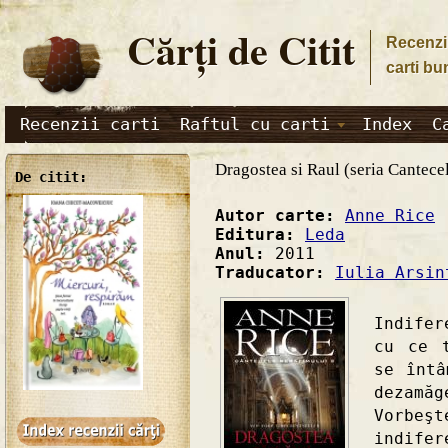
Cărţi de Citit
Recenzii
carti bu
Recenzii carti
Raftul cu carti
Index
C
Dragostea si Raul (seria Cantecel
De citit:
Autor carte:
Anne Rice
Editura:
Leda
Anul:
2011
Traducator:
Iulia Arsin
"Vorb
Indife
cu ce 
se întâ
dezamăg
Vorbe
indife