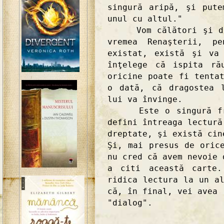
singură aripă, şi pute
unul cu altul."
Vom călători şi de a
vremea Renaşterii, p
existat, există şi va
înţelege că ispita ră
oricine poate fi tenta
o dată, că dragostea 
lui va învinge.
Este o singură fraz
defini întreaga lectură
dreptate, şi există cin
Şi, mai presus de oric
nu cred că avem nevoie 
a citi această carte.
ridica lectura la un a
că, în final, vei avea
"dialog".