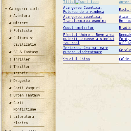
Titlul
Autor
Atingerea Cuantica.
Categorii carti
Richa
Puterea de a vindeca
Aventura
Atingerea cuantica.
Alain
Transformarea esentei
Herri
Mistere
Codul emotiilor
Bradl
Politiste
Efectul Umbrei. Revelarea
Deepa
Cultura si
puterii ascunse a sinelui
Ford,
tau real
Willi
Civilizatie
Iertarea. Cea mai mare
Geral
SF & Fantasy
putere vindecatoare
Studiul China
Colin
Thriller
Thriller
Istoric
Dragoste
Carti Vampiri
Urban Fantasy
Carti
Nonfictiune
Literatura
clasica