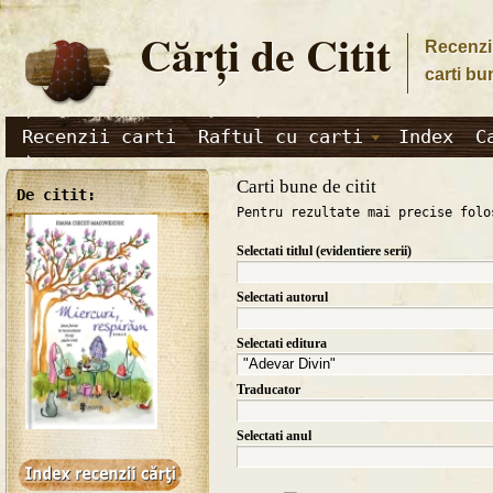
Cărţi de Citit
Recenzii
carti bu
Recenzii carti
Raftul cu carti
Index
C
Carti bune de citit
De citit:
Pentru rezultate mai precise folo
Selectati titlul (evidentiere serii)
Selectati autorul
Selectati editura
Traducator
Selectati anul