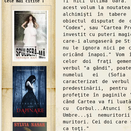
fi nici ultima oară. 
Cele mai citite :
acest volum la noutatea
alchimişti în tabere 
obiectul disputat de 
"Codex", sau "Cartea Pr
investit cu puteri magi
care-i alungaseră pe St
nu le ignora nici pe 
oricând înapoi." Vom 
celor doi fraţi gemen
verbul "a gândi", poat
numelui ei (Sofia 
caracterizat de verbu
predestinării, pentru
profeţite în paginile 
când Cartea va fi luat
cu Corbul...Atunci
Umbre...şi nemuritori
muritori. Cei doi care 
ca toţi."