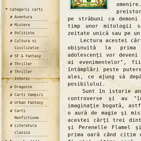
omeni
Categorii carti
preisto
Aventura
pe străbuni ca demoni
Mistere
timp unor mitologii s
zeitate unică sau pe un
Politiste
Lectura acestei cărţi
Cultura si
obişnuită la prima
Civilizatie
adolescenţi vor deveni
SF & Fantasy
ai evenimentelor", fi
Thriller
întâmplări peste puter
Thriller
ales, ce ajung să dep
Istoric
posibilului.
Dragoste
Sunt în istorie anum
Carti Vampiri
controverse şi au "î
Urban Fantasy
imaginaţie bogată, ast
Carti
o aură de magie şi mis
Nonfictiune
acestei cărţi trei din
Literatura
şi Perenelle Flamel ş
clasica
prima oară când citim 