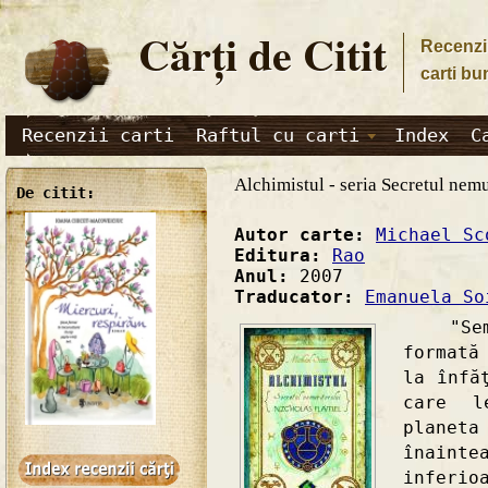
Cărţi de Citit
Recenzii
carti bu
Recenzii carti
Raftul cu carti
Index
C
Alchimistul - seria Secretul nem
De citit:
Autor carte:
Michael Sc
Editura:
Rao
Anul:
2007
Traducator:
Emanuela So
"Semin
formată
la înfă
care l
planet
înaint
inferio