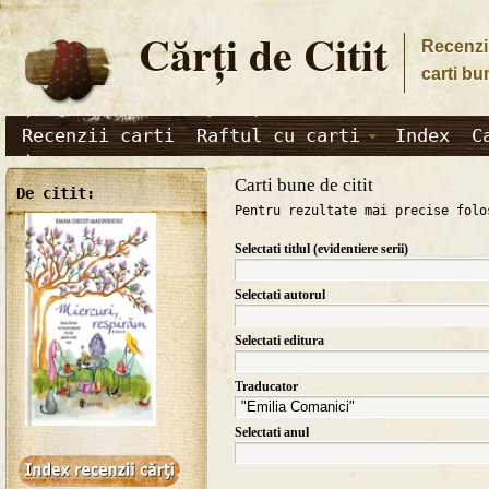
Cărţi de Citit
Recenzii
carti bu
Recenzii carti
Raftul cu carti
Index
C
Carti bune de citit
De citit:
Pentru rezultate mai precise folo
Selectati titlul (evidentiere serii)
Selectati autorul
Selectati editura
Traducator
Selectati anul