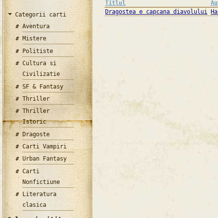
Titlul
Au
Dragostea e capcana diavolului
Ha
Categorii carti
Aventura
Mistere
Politiste
Cultura si
Civilizatie
SF & Fantasy
Thriller
Thriller
Istoric
Dragoste
Carti Vampiri
Urban Fantasy
Carti
Nonfictiune
Literatura
clasica