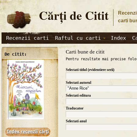
Cărţi de Citit
Recenzii
carti bu
Recenzii carti
Raftul cu carti
Index
C
Carti bune de citit
De citit:
Pentru rezultate mai precise folo
Selectati titlul (evidentiere serii)
Selectati autorul
Selectati editura
Traducator
Selectati anul