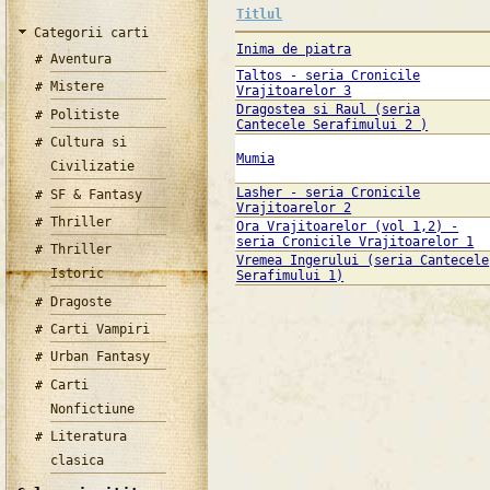
Titlul
Categorii carti
Inima de piatra
Aventura
Taltos - seria Cronicile
Mistere
Vrajitoarelor 3
Dragostea si Raul (seria
Politiste
Cantecele Serafimului 2 )
Cultura si
Mumia
Civilizatie
Lasher - seria Cronicile
SF & Fantasy
Vrajitoarelor 2
Thriller
Ora Vrajitoarelor (vol 1,2) -
seria Cronicile Vrajitoarelor 1
Thriller
Vremea Ingerului (seria Cantecele
Istoric
Serafimului 1)
Dragoste
Carti Vampiri
Urban Fantasy
Carti
Nonfictiune
Literatura
clasica