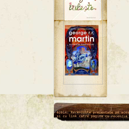
/*
*/
©2014: Recenziile prezentate pe ace
si cu link catre pagina cu recenzia