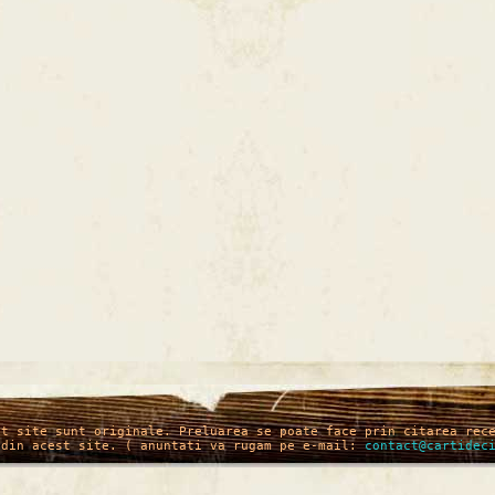
st site sunt originale. Preluarea se poate face prin citarea rec
 din acest site. ( anuntati va rugam pe e-mail:
contact@cartidec