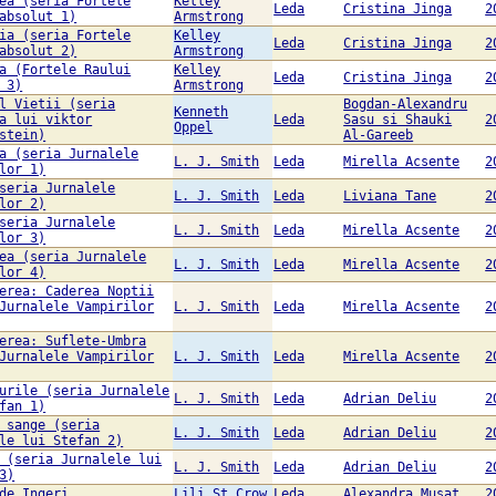
ea (seria Fortele
Kelley
Leda
Cristina Jinga
2
absolut 1)
Armstrong
ia (seria Fortele
Kelley
Leda
Cristina Jinga
2
absolut 2)
Armstrong
a (Fortele Raului
Kelley
Leda
Cristina Jinga
2
 3)
Armstrong
l Vietii (seria
Bogdan-Alexandru
Kenneth
a lui viktor
Leda
Sasu si Shauki
2
Oppel
stein)
Al-Gareeb
a (seria Jurnalele
L. J. Smith
Leda
Mirella Acsente
2
lor 1)
seria Jurnalele
L. J. Smith
Leda
Liviana Tane
2
lor 2)
seria Jurnalele
L. J. Smith
Leda
Mirella Acsente
2
lor 3)
ea (seria Jurnalele
L. J. Smith
Leda
Mirella Acsente
2
lor 4)
erea: Caderea Noptii
Jurnalele Vampirilor
L. J. Smith
Leda
Mirella Acsente
2
erea: Suflete-Umbra
Jurnalele Vampirilor
L. J. Smith
Leda
Mirella Acsente
2
urile (seria Jurnalele
L. J. Smith
Leda
Adrian Deliu
2
fan 1)
 sange (seria
L. J. Smith
Leda
Adrian Deliu
2
le lui Stefan 2)
 (seria Jurnalele lui
L. J. Smith
Leda
Adrian Deliu
2
3)
de Ingeri
Lili St.Crow
Leda
Alexandra Musat
2