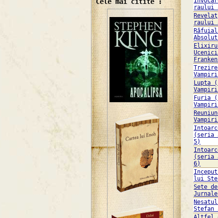
Invocar
Cele mai citite :
raului 
Revelaţ
raului 
Răfuial
Absolut
Elixiru
Ucenici
Franken
Trezire
Vampiri
Lupta (
Vampiri
Furia (
Vampiri
Reuniun
Vampiri
Intoarc
(seria 
5)
Intoarc
(seria 
6)
Inceput
lui Ste
Sete de
Jurnale
Nesatul
Stefan 
Altfel 