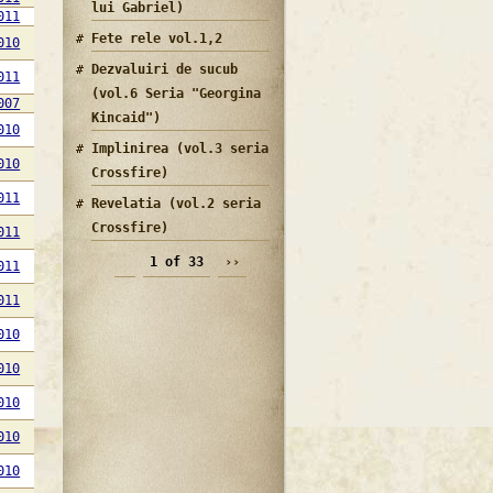
lui Gabriel)
011
Fete rele vol.1,2
010
Dezvaluiri de sucub
011
(vol.6 Seria "Georgina
007
Kincaid")
010
Implinirea (vol.3 seria
010
Crossfire)
011
Revelatia (vol.2 seria
Crossfire)
011
1 of 33
››
011
011
010
010
010
010
010