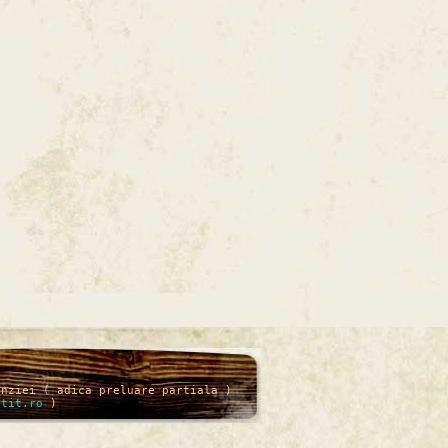
enziei ( adica preluare partiala )
itit.ro
)