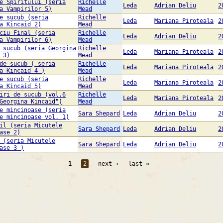
e Spiritului (seria
Richelle
Leda
Adrian Deliu
2
a Vampirilor 5)
Mead
e sucub (seria
Richelle
Leda
Mariana Piroteala
2
a Kincaid 2)
Mead
ciu Final (seria
Richelle
Leda
Adrian Deliu
2
a Vampirilor 6)
Mead
 sucub (seria Georgina
Richelle
Leda
Mariana Piroteala
2
 3)
Mead
de sucub ( seria
Richelle
Leda
Mariana Piroteala
2
a Kincaid 4 )
Mead
e sucub (seria
Richelle
Leda
Mariana Piroteala
2
a Kincaid 5)
Mead
iri de sucub (vol.6
Richelle
Leda
Mariana Piroteala
2
Georgina Kincaid")
Mead
e mincinoase (seria
Sara Shepard
Leda
Adrian Deliu
2
e mincinoase vol. 1)
il (seria Micutele
Sara Shepard
Leda
Adrian Deliu
2
ase 2)
 (seria Micutele
Sara Shepard
Leda
Adrian Deliu
2
ase 3 )
1
2
next ›
last »