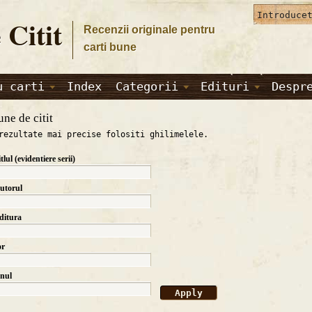
 Citit
Recenzii originale pentru
carti bune
u carti
Index
Categorii
Edituri
Despr
une de citit
rezultate mai precise folositi ghilimelele.
itlul (evidentiere serii)
autorul
editura
or
anul