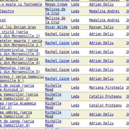
-o moale cu fantomele
Megan Crewe
Leda
Adrian Deliu
2
Melissa de
lbastru
Leda
Madalina Andrei
2
la Cruz
Melissa de
cat
Leda
Madalina Andrei
2
la Cruz
ul lui Dorian Gray
Oscar Wilde
Leda
Razvan Taliu
2
 sticlă (seria
Rachel Caine
Leda
Adrian Deliu
2
i din Morganville 1)
etelor moarte ( seria
Rachel Caine
Leda
Adrian Deliu
2
i din Morganville 2 )
ntunericului (seria
Rachel Caine
Leda
Adrian Deliu
2
i din Morganville 3)
ul Nebunilor (seria
Rachel Caine
Leda
Adrian Deliu
2
i din Morganville 4)
Haosului (seria
Rachel Caine
Leda
Adrian Deliu
2
i din Morganville 5)
orpus ( seria Vampirii
Rachel Caine
Leda
Adrian Deliu
2
ganville 6 )
i de sucub (seria
Richelle
Leda
Mariana Piroteala
2
a Kincaid 1)
Mead
a Vampirilor (seria
Richelle
Leda
Catalin Pruteanu
2
a Vampirilor 1)
Mead
ea (seria Academia
Richelle
Leda
Catalin Pruteanu
2
lor 2)
Mead
ea umbrei (seria
Richelle
Leda
Adrian Deliu
2
a Vampirilor 3)
Mead
t de sange (seria
Richelle
Leda
Adrian Deliu
2
a Vampirilor 4)
Mead