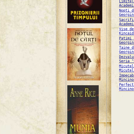
Limitel
Academi
Nopti d
Georgin
Sacrifi
Academi
Vise de
Kincaid
Patimi 
Georgin
Taine d
Georgin
Dezvalu
Seria "
Micutel
Micutel
Impecab
Mincino
Perfect
Mincino