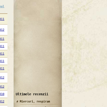
nul
011
012
011
011
011
011
011
012
012
Ultimele recenzii
010
012
Miercuri, respiram