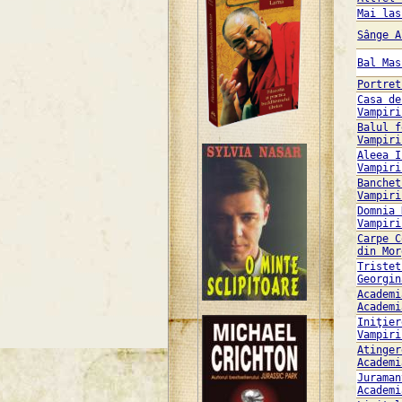
Mai las
Sânge A
Bal Mas
Portret
Casa de
Vampiri
Balul f
Vampiri
Aleea I
Vampiri
Banchet
Vampiri
Domnia 
Vampiri
Carpe C
din Mor
Tristet
Georgin
Academi
Academi
Iniţier
Vampiri
Atinger
Academi
Juraman
Academi