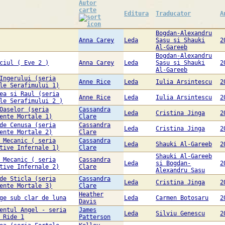
Autor
carte
Editura
Traducator
A
Bogdan-Alexandru
Anna Carey
Leda
Sasu si Shauki
2
Al-Gareeb
Bogdan-Alexandru
ciul ( Eve 2 )
Anna Carey
Leda
Sasu si Shauki
2
Al-Gareeb
Ingerului (seria
Anne Rice
Leda
Iulia Arsintescu
2
le Serafimului 1)
ea si Raul (seria
Anne Rice
Leda
Iulia Arsintescu
2
le Serafimului 2 )
Oaselor (seria
Cassandra
Leda
Cristina Jinga
2
ente Mortale 1)
Clare
de Cenusa (seria
Cassandra
Leda
Cristina Jinga
2
ente Mortale 2)
Clare
 Mecanic ( seria
Cassandra
Leda
Shauki Al-Gareeb
2
tive Infernale 1)
Clare
Shauki Al-Gareeb
 Mecanic ( seria
Cassandra
Leda
si Bogdan-
2
tive Infernale 2)
Clare
Alexandru Sasu
de Sticla (seria
Cassandra
Leda
Cristina Jinga
2
ente Mortale 3)
Clare
Heather
ge sub clar de luna
Leda
Carmen Botosaru
2
Davis
entul Angel - seria
James
Leda
Silviu Genescu
2
 Ride 1
Patterson