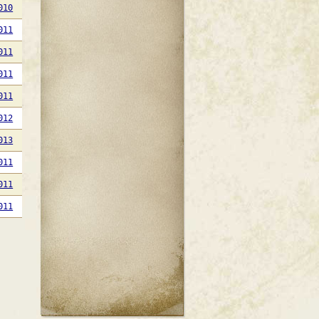
010
011
011
011
011
012
013
011
011
011