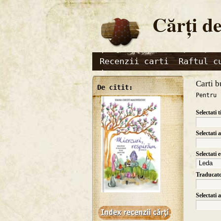
Cărţi de
Recenzii carti
Raftul c
Carti b
De citit:
Pentru 
Selectati t
Selectati 
Selectati 
Traducat
Selectati 