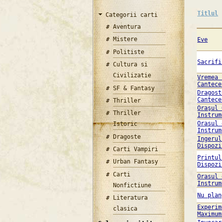
Titlul
Categorii carti
Aventura
Mistere
Eve
Politiste
Sacrifi
Cultura si
Civilizatie
Vremea 
Cantece
SF & Fantasy
Dragost
Cantece
Thriller
Oraşul 
Thriller
Instrum
Orasul 
Istoric
Instrum
Dragoste
Ingerul
Dispozi
Carti Vampiri
Printul
Urban Fantasy
Dispozi
Carti
Orasul 
Instrum
Nonfictiune
Nu plan
Literatura
Experim
clasica
Maximum