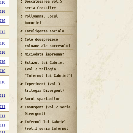
Descatusarea vol.5
010
seria Crossfire
010
Pollyanna. Jocul
010
bucuriei
Inteligenta sociala
012
Cele dousprezece
010
coloane ale succesului
010
Niciodata impreuna?
010
Extazul lui Gabriel
(vol.2 trilogia
010
"Infernul lui Gabriel")
010
Experiment (vol.3
trilogia Divergent)
011
Aurul spartanilor
011
Insurgent (vol.2 seria
Divergent)
011
Infernul lui Gabriel
011
(vol.1 seria Infernul
011