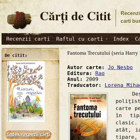
Cărţi de Citit
Recenzii
carti bu
Recenzii carti
Raftul cu carti
Index
C
Fantoma Trecutului (seria Harry
De citit:
Autor carte:
Jo Nesbo
Editura:
Rao
Anul:
2009
Traducator:
Lorena Miha
Deşi e
poliţis
carte p
în tip
clasic.
atât, i
tipare,