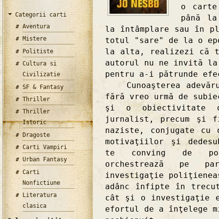
o carte
Categorii carti
până la
Aventura
la întâmplare sau în p
Mistere
totul "sare" de la o ep
la alta, realizezi că 
Politiste
autorul nu ne invită la
Cultura si
pentru a-i pătrunde efe
Civilizatie
Cunoaşterea adevăruri
SF & Fantasy
fără vreo urmă de subie
Thriller
şi o obiectivitate 
Thriller
jurnalist, precum şi f
Istoric
naziste, conjugate cu 
Dragoste
motivaţiilor şi dedesu
Carti Vampiri
te conving de poli
Urban Fantasy
orchestrează pe pa
Carti
investigaţie poliţienea
Nonfictiune
adânc înfipte în trecu
Literatura
cât şi o investigaţie 
clasica
efortul de a înţelege m