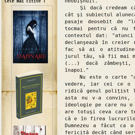
neobişnuit.
Cele mai citite :
Şi dacă credeam că a
cât şi subiectul alunec
pasaje deosebit de "l
tocmai pentru că nu 
contextul dat: "atunci
declanşează în creier 
fac să ai o atitudine
jurul tău, să fii mai 
(...) dacă zâmbeşti,
înapoi."
Nu este o carte "uşu
vedere, iar cei ce o 
ridică genul poliţist 
asta nu v-a convins, 
ideologie pe care nu o
are totuşi ceva care t
că e în firea lucruril
Dumnezeu a făcut ca o
fericită decât când ser