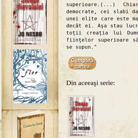
superioare.(...) Ch
democrate, cei slabi d
unei elite care este m
decât ei. Aşa stau luc
toţii creaţia lui Dum
fiinţelor superioare s
se supun."
Din aceeaşi serie: