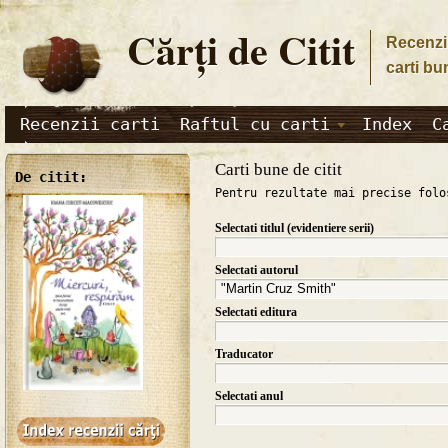
Cărţi de Citit
Recenzii
carti bu
Recenzii carti
Raftul cu carti
Index
C
Carti bune de citit
De citit:
Pentru rezultate mai precise folo
Selectati titlul (evidentiere serii)
Selectati autorul
Selectati editura
Traducator
Selectati anul