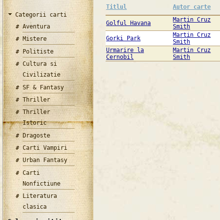
Titlul
Autor carte
Categorii carti
Martin Cruz
Golful Havana
Aventura
Smith
Martin Cruz
Gorki Park
Mistere
Smith
Urmarire la
Martin Cruz
Politiste
Cernobil
Smith
Cultura si
Civilizatie
SF & Fantasy
Thriller
Thriller
Istoric
Dragoste
Carti Vampiri
Urban Fantasy
Carti
Nonfictiune
Literatura
clasica