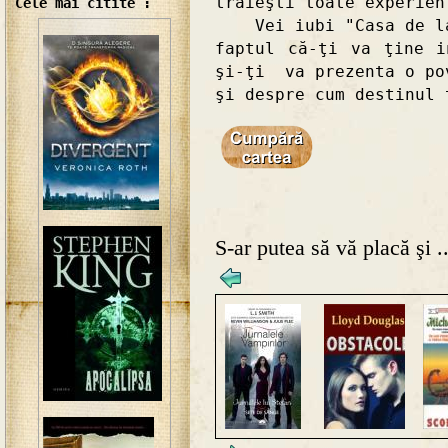
trăieşti toate experien
Cele mai citite :
Vei iubi "Casa de la 
faptul că-ţi va ţine i
şi-ţi va prezenta o po
şi despre cum destinul 
S-ar putea să vă placă şi ..