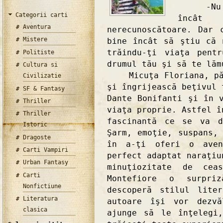
-Nu te 
Categorii carti
încât
Aventura
nerecunoscătoare. Dar 
Mistere
bine încât să ştiu că 
trăindu-ţi viaţa pent
Politiste
drumul tău şi să te lăm
Cultura si
Micuţa Floriana, pără
Civilizatie
şi îngrijească beţivul 
SF & Fantasy
Dante Bonifanti şi în 
Thriller
viaţa proprie. Astfel î
Thriller
fascinantă ce se va d
Istoric
Şarm, emoţie, suspans,
Dragoste
în a-ţi oferi o avent
Carti Vampiri
perfect adaptat naraţiu
Urban Fantasy
minuţiozitate de cea
Carti
Montefiore o surpri
Nonfictiune
descoperă stilul lite
Literatura
autoare îşi vor dezvă
clasica
ajunge să le înţelegi