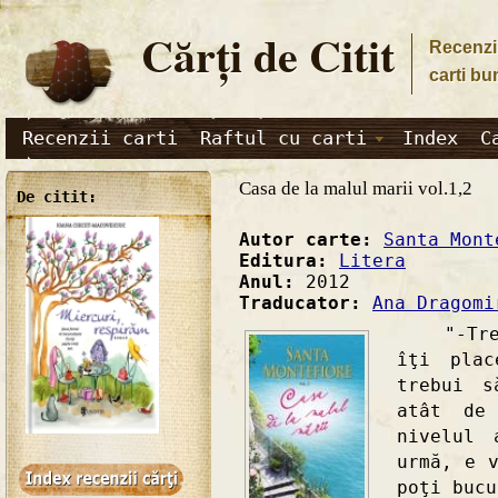
Cărţi de Citit
Recenzii
carti bu
Recenzii carti
Raftul cu carti
Index
C
Casa de la malul marii vol.1,2
De citit:
Autor carte:
Santa Mont
Editura:
Litera
Anul:
2012
Traducator:
Ana Dragomi
"-Trebu
îţi plac
trebui 
atât de
nivelul 
urmă, e 
poţi bucu