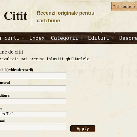
 Citit
Recenzii originale pentru
carti bune
u carti
Index
Categorii
Edituri
Despr
une de citit
rezultate mai precise folositi ghilimelele.
itlul (evidentiere serii)
autorul
editura
or
anul