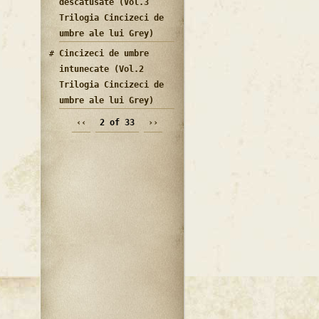
descatusate (Vol.3
Trilogia Cincizeci de
umbre ale lui Grey)
Cincizeci de umbre
intunecate (Vol.2
Trilogia Cincizeci de
umbre ale lui Grey)
‹‹
2 of 33
››