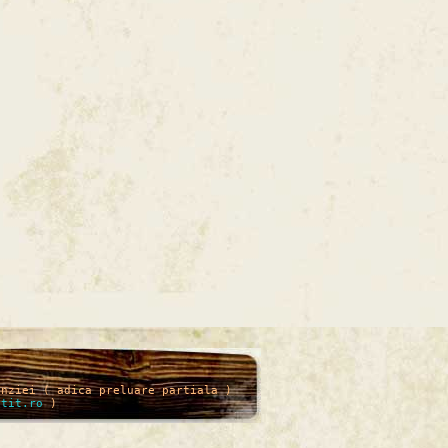
enziei ( adica preluare partiala )
itit.ro
)