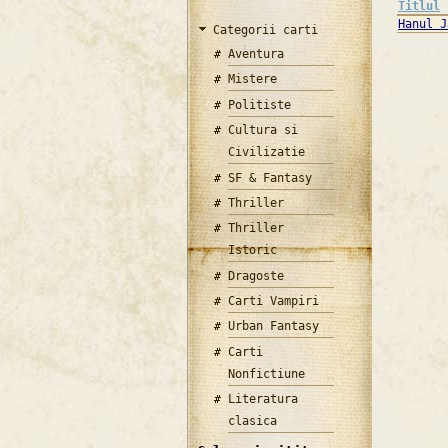
Titlul
Hanul J
Categorii carti
Aventura
Mistere
Politiste
Cultura si
Civilizatie
SF & Fantasy
Thriller
Thriller
Istoric
Dragoste
Carti Vampiri
Urban Fantasy
Carti
Nonfictiune
Literatura
clasica