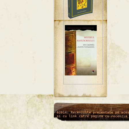
/*
*/
©2014: Recenziile prezentate pe ace
si cu link catre pagina cu recenzia