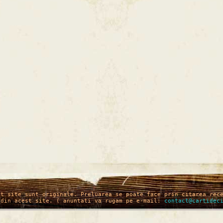
st site sunt originale. Preluarea se poate face prin citarea rec
 din acest site. ( anuntati va rugam pe e-mail:
contact@cartidec