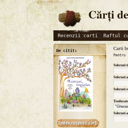
Cărţi de
Recenzii carti
Raftul c
Carti b
De citit:
Pentru 
Selectati t
Selectati 
Selectati 
Traducat
Selectati 