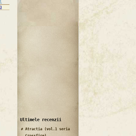
l
3
Ultimele recenzii
Atractia (vol.1 seria
Crossfire)