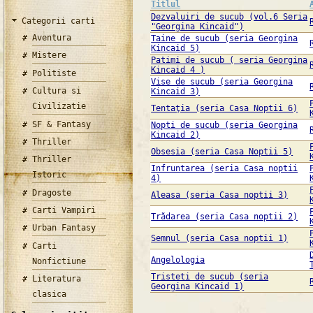
Titlul
Dezvaluiri de sucub (vol.6 Seria
Categorii carti
"Georgina Kincaid")
Aventura
Taine de sucub (seria Georgina
Kincaid 5)
Mistere
Patimi de sucub ( seria Georgina
Kincaid 4 )
Politiste
Vise de sucub (seria Georgina
Cultura si
Kincaid 3)
Civilizatie
Tentaţia (seria Casa Noptii 6)
SF & Fantasy
Nopti de sucub (seria Georgina
Kincaid 2)
Thriller
Obsesia (seria Casa Noptii 5)
Thriller
Infruntarea (seria Casa noptii
Istoric
4)
Dragoste
Aleasa (seria Casa noptii 3)
Carti Vampiri
Trădarea (seria Casa noptii 2)
Urban Fantasy
Semnul (seria Casa noptii 1)
Carti
Angelologia
Nonfictiune
Tristeti de sucub (seria
Literatura
Georgina Kincaid 1)
clasica