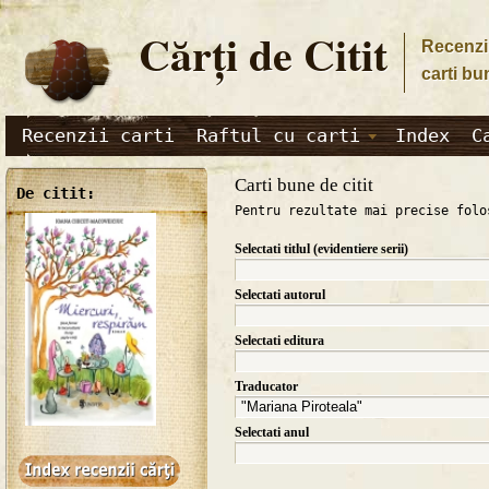
Cărţi de Citit
Recenzii
carti bu
Recenzii carti
Raftul cu carti
Index
C
Carti bune de citit
De citit:
Pentru rezultate mai precise folo
Selectati titlul (evidentiere serii)
Selectati autorul
Selectati editura
Traducator
Selectati anul