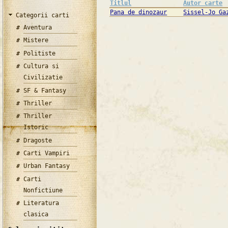
Titlul
Autor carte
Pana de dinozaur
Sissel-Jo Ga
Categorii carti
Aventura
Mistere
Politiste
Cultura si
Civilizatie
SF & Fantasy
Thriller
Thriller
Istoric
Dragoste
Carti Vampiri
Urban Fantasy
Carti
Nonfictiune
Literatura
clasica