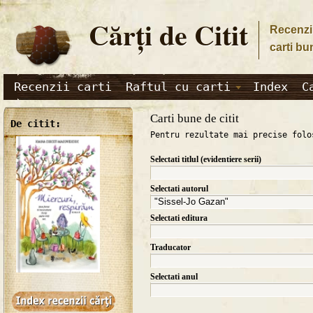
Cărţi de Citit
Recenzii
carti bu
Recenzii carti
Raftul cu carti
Index
C
Carti bune de citit
De citit:
Pentru rezultate mai precise folo
Selectati titlul (evidentiere serii)
Selectati autorul
Selectati editura
Traducator
Selectati anul