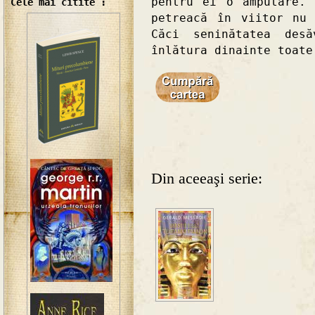
pentru ei o amputare.
Cele mai citite :
petreacă în viitor nu
Căci seninătatea des
înlătura dinainte toate
Din aceeaşi serie: