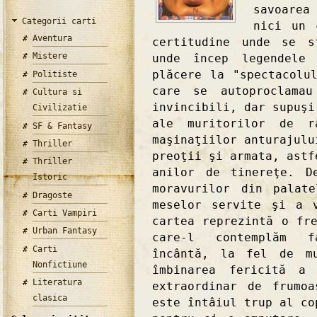
savoarea
Categorii carti
nici un 
Aventura
certitudine unde se s
Mistere
unde încep legendele 
plăcere la "spectacolu
Politiste
care se autoproclamau
Cultura si
invincibili, dar supuşi
Civilizatie
ale muritorilor de r
SF & Fantasy
maşinaţiilor anturajulu
Thriller
preoţii şi armata, astf
Thriller
anilor de tinereţe. D
Istoric
moravurilor din palat
Dragoste
meselor servite şi a 
Carti Vampiri
cartea reprezintă o fr
Urban Fantasy
care-l contemplăm f
Carti
încântă, la fel de m
Nonfictiune
îmbinarea fericită a
Literatura
extraordinar de frumo
clasica
este întâiul trup al co