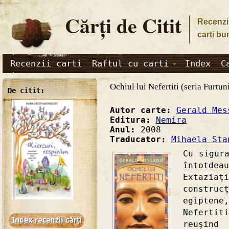
Cărţi de Citit
Recenzii
carti bu
Recenzii carti
Raftul cu carti
Index
C
Ochiul lui Nefertiti (seria Furtun
De citit:
Autor carte:
Gerald Mes
Editura:
Nemira
Anul:
2008
Traducator:
Mihaela Sta
Cu sigur
întotdea
Extazi
constr
egiptene
Nefertit
reuşind