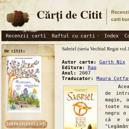
Cărţi de Citit
Recenzii
carti bu
Recenzii carti
Raftul cu carti
Index
C
Sabriel (seria Vechiul Regat vol.
De citit:
Autor carte:
Garth Nix
Editura:
Rao
Anul:
2007
Traducator:
Maura Cotfa
Această
de intr
magie, 
toate n
negru o
că e o
"Legămân