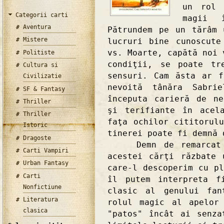
un rol 
Categorii carti
magii 
Aventura
Pătrundem pe un tărâm 
Mistere
lucruri bine cunoscute
vs. Moarte, capătă noi 
Politiste
condiţii, se poate tr
Cultura si
sensuri. Cam ăsta ar 
Civilizatie
nevoită tânăra Sabrie
SF & Fantasy
începuta carieră de ne
Thriller
şi terifiante în acel
Thriller
faţa ochilor cititorul
Istoric
tinerei poate fi demnă 
Dragoste
Demn de remarcat es
Carti Vampiri
acestei cărţi răzbate 
Urban Fantasy
care-l descoperim cu p
Carti
îl putem interpreta f
Nonfictiune
clasic al genului fan
Literatura
rolul magic al apelor
clasica
"patos" încât ai senza