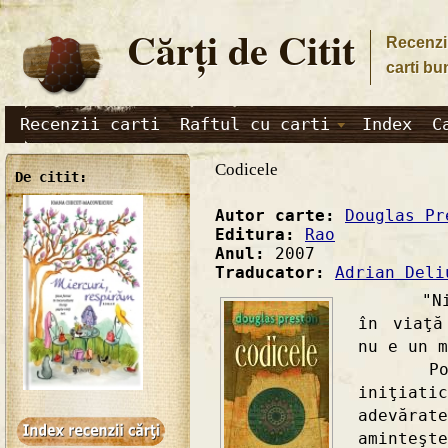
Cărţi de Citit
Recenzii
carti bu
Recenzii carti
Raftul cu carti
Index
C
Codicele
De citit:
Autor carte:
Douglas Pr
Editura:
Rao
Anul:
2007
Traducator:
Adrian Deli
"Nimic 
în viaţă
nu e un m
Pornin
iniţiat
adevărat
aminteşt