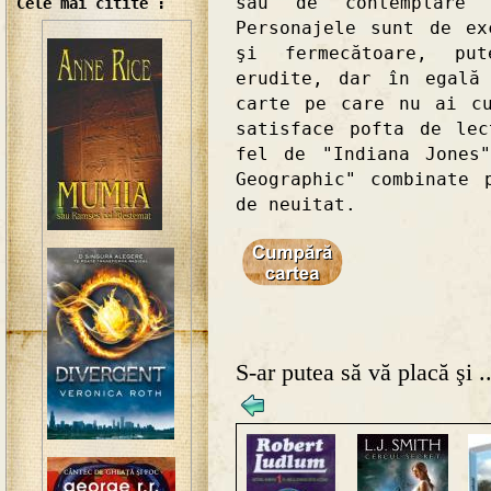
sau de contemplare 
Cele mai citite :
Personajele sunt de ex
şi fermecătoare, put
erudite, dar în egală
carte pe care nu ai c
satisface pofta de le
fel de "Indiana Jones
Geographic" combinate 
de neuitat.
S-ar putea să vă placă şi ..