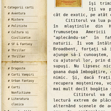
îşi trim
Categorii carti
îţi va p
Aventura
cât de exotic, pe atât 
Mistere
Cititorul va lua part
în mlaştinile din H
Politiste
frumuseţea Americi
Cultura si
"aplecându-se" în fa
Civilizatie
naturii. Îi vom întâl
SF & Fantasy
Broadbent, forţaţi să 
Thriller
ajunge să-i cunoaştem,
Thriller
cu ajutorul lor, prin d
Istoric
supuşi. Nu lipsesc ni
Dragoste
goana după îmbogăţire, 
Carti Vampiri
nimic. Şi, dacă fraţi
Urban Fantasy
recupera moştenirea, v
Carti
mai mult decît bogăţia 
Nonfictiune
Cititorul va desco
Literatura
lectură extrem de plăc
clasica
alternând scenele de a