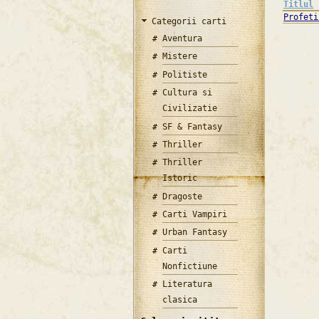
Titlul
Profeti
Categorii carti
Aventura
Mistere
Politiste
Cultura si
Civilizatie
SF & Fantasy
Thriller
Thriller
Istoric
Dragoste
Carti Vampiri
Urban Fantasy
Carti
Nonfictiune
Literatura
clasica