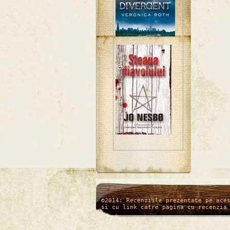
/*
*/
©2014: Recenziile prezentate pe ace
si cu link catre pagina cu recenzia