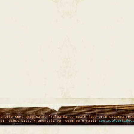
st site sunt originale. Preluarea se poate face prin citarea rec
 din acest site. ( anuntati va rugam pe e-mail:
contact@cartidec