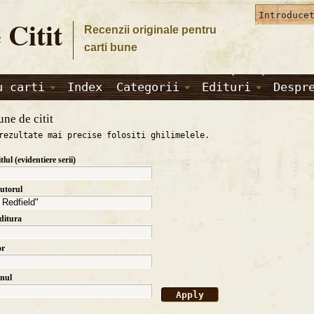
 Citit
Recenzii originale pentru
carti bune
u carti
Index
Categorii
Edituri
Despr
une de citit
rezultate mai precise folositi ghilimelele.
itlul (evidentiere serii)
autorul
editura
or
anul