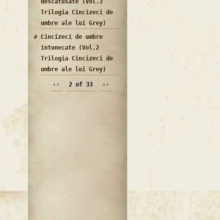
descatusate (Vol.3
Trilogia Cincizeci de
umbre ale lui Grey)
Cincizeci de umbre
intunecate (Vol.2
Trilogia Cincizeci de
umbre ale lui Grey)
‹‹
2 of 33
››