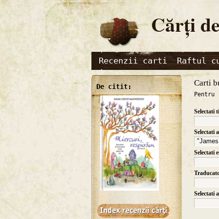
Cărţi de
Recenzii carti
Raftul c
Carti b
De citit:
Pentru 
Selectati t
Selectati 
Selectati 
Traducat
Selectati 