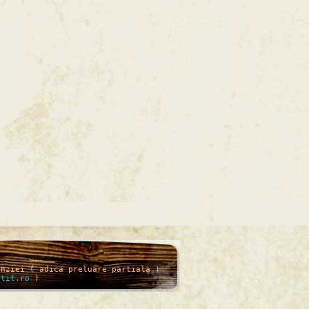
enziei ( adica preluare partiala )
itit.ro
)