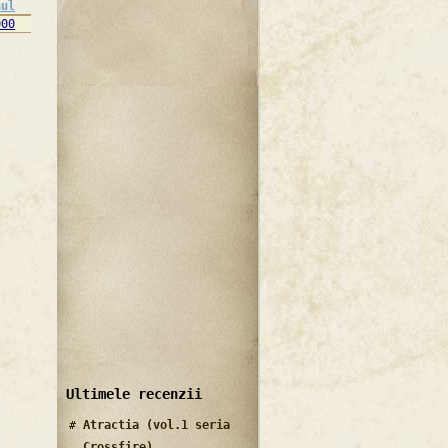
nul
000
Ultimele recenzii
Atractia (vol.1 seria
Crossfire)