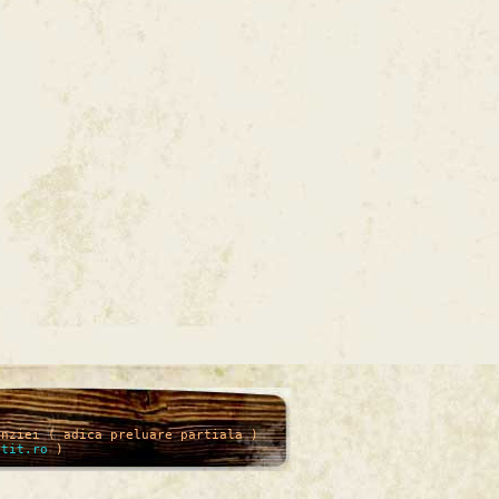
enziei ( adica preluare partiala )
itit.ro
)