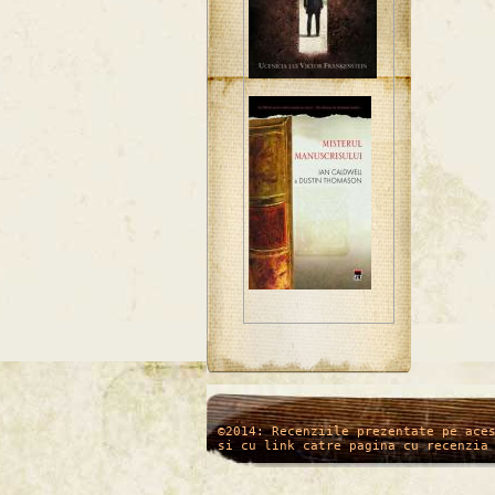
/*
*/
©2014: Recenziile prezentate pe ace
si cu link catre pagina cu recenzia