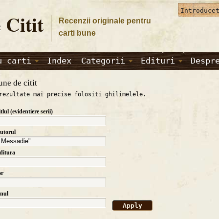
 Citit
Recenzii originale pentru
carti bune
u carti
Index
Categorii
Edituri
Despr
une de citit
rezultate mai precise folositi ghilimelele.
itlul (evidentiere serii)
autorul
editura
or
anul