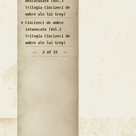
descatusate (Vol.3
Trilogia Cincizeci de
umbre ale lui Grey)
Cincizeci de umbre
intunecate (Vol.2
Trilogia Cincizeci de
umbre ale lui Grey)
‹‹
2 of 33
››