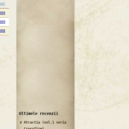
nul
009
009
008
Ultimele recenzii
Atractia (vol.1 seria
Crossfire)