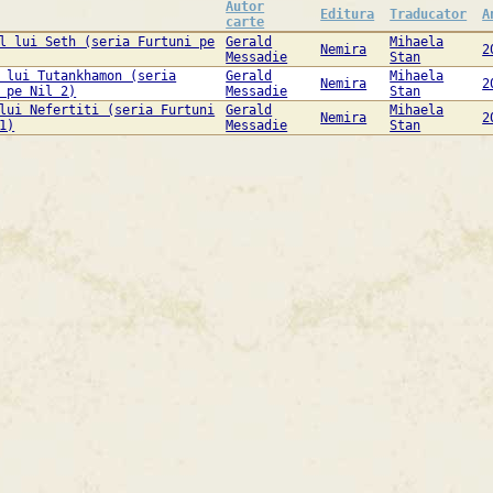
Autor
Editura
Traducator
A
carte
l lui Seth (seria Furtuni pe
Gerald
Mihaela
Nemira
2
Messadie
Stan
 lui Tutankhamon (seria
Gerald
Mihaela
Nemira
2
 pe Nil 2)
Messadie
Stan
lui Nefertiti (seria Furtuni
Gerald
Mihaela
Nemira
2
1)
Messadie
Stan