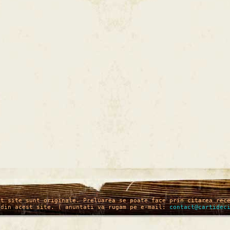
st site sunt originale. Preluarea se poate face prin citarea rec
 din acest site. ( anuntati va rugam pe e-mail:
contact@cartidec