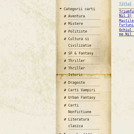
Titlul
Categorii carti
Triumfu
Nil 3)
Aventura
Mastile
Mistere
Furtuni
Ochiul 
Politiste
pe Nil 
Cultura si
Civilizatie
SF & Fantasy
Thriller
Thriller
Istoric
Dragoste
Carti Vampiri
Urban Fantasy
Carti
Nonfictiune
Literatura
clasica