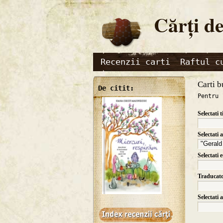
Cărţi de
Recenzii carti
Raftul c
Carti b
De citit:
Pentru 
Selectati t
Selectati 
Selectati 
Traducat
Selectati 