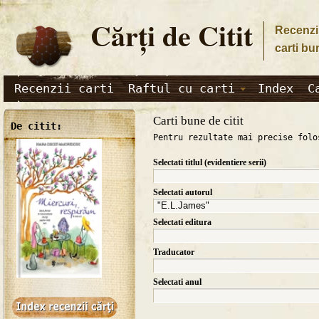
Cărţi de Citit
Recenzii
carti bu
Recenzii carti
Raftul cu carti
Index
C
Carti bune de citit
De citit:
Pentru rezultate mai precise folo
Selectati titlul (evidentiere serii)
Selectati autorul
Selectati editura
Traducator
Selectati anul