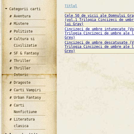
Titlul
Categorii carti
Cele 50 de vicii ale Domnului Gra
Aventura
(vol.1 Trilogia Cincizeci de umbr
Mistere
lui Gray)
Cincizeci de umbre intunecate (Vo
Politiste
Trilogia Cincizeci de umbre ale l
Grey)
Cultura si
Cincizeci de umbre descatusate (V
Civilizatie
Trilogia Cincizeci de umbre ale l
Grey)
SF & Fantasy
Thriller
Thriller
Istoric
Dragoste
Carti Vampiri
Urban Fantasy
Carti
Nonfictiune
Literatura
clasica