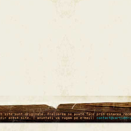
st site sunt originale. Preluarea se poate face prin citarea rec
 din acest site. ( anuntati va rugam pe e-mail:
contact@cartidec