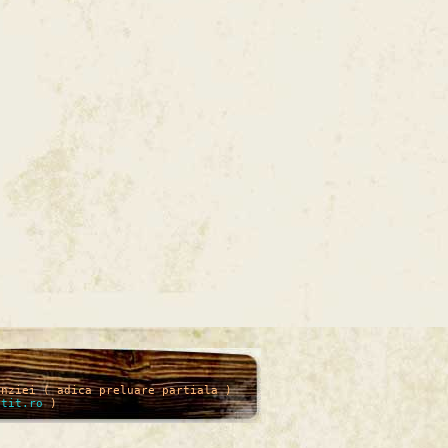
enziei ( adica preluare partiala )
itit.ro
)