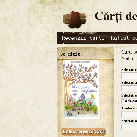
Cărţi de
Recenzii carti
Raftul c
Carti b
De citit:
Pentru 
Selectati t
Selectati 
Selectati 
Traducat
Selectati 