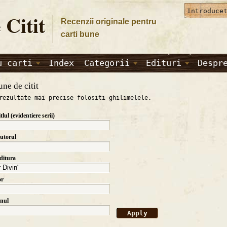
 Citit
Recenzii originale pentru
carti bune
u carti
Index
Categorii
Edituri
Despr
une de citit
rezultate mai precise folositi ghilimelele.
itlul (evidentiere serii)
autorul
editura
or
anul