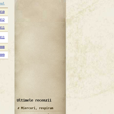
nul
010
012
011
011
008
009
Ultimele recenzii
Miercuri, respiram