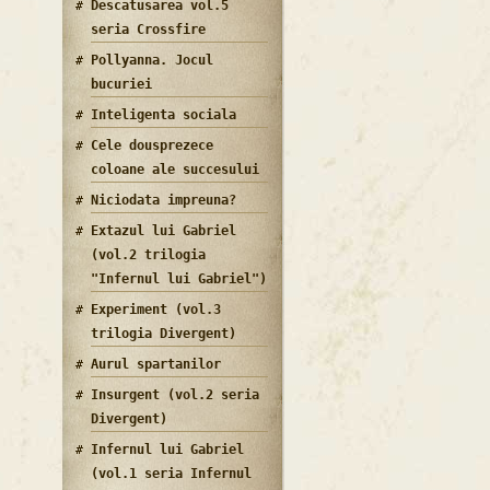
Descatusarea vol.5
seria Crossfire
Pollyanna. Jocul
bucuriei
Inteligenta sociala
Cele dousprezece
coloane ale succesului
Niciodata impreuna?
Extazul lui Gabriel
(vol.2 trilogia
"Infernul lui Gabriel")
Experiment (vol.3
trilogia Divergent)
Aurul spartanilor
Insurgent (vol.2 seria
Divergent)
Infernul lui Gabriel
(vol.1 seria Infernul