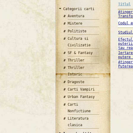
Titlul
Categorii carti
Atinger
Aventura
Transfo
Codul e
Mistere
Politiste
Studiul
Cultura si
Efectul
puterii
Civilizatie
tau rea
SF & Fantasy
Iertare
putere 
Thriller
Atinger
Puterea
Thriller
Istoric
Dragoste
Carti Vampiri
Urban Fantasy
Carti
Nonfictiune
Literatura
clasica