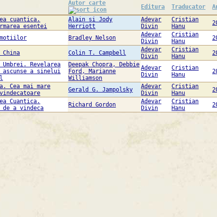
Autor carte
Editura
Traducator
A
ea cuantica.
Alain si Jody
Adevar
Cristian
2
rmarea esentei
Herriott
Divin
Hanu
Adevar
Cristian
motiilor
Bradley Nelson
2
Divin
Hanu
Adevar
Cristian
 China
Colin T. Campbell
2
Divin
Hanu
 Umbrei. Revelarea
Deepak Chopra, Debbie
Adevar
Cristian
 ascunse a sinelui
Ford, Marianne
2
Divin
Hanu
l
Williamson
a. Cea mai mare
Adevar
Cristian
Gerald G. Jampolsky
2
vindecatoare
Divin
Hanu
ea Cuantica.
Adevar
Cristian
Richard Gordon
2
 de a vindeca
Divin
Hanu