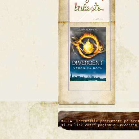
/*
*/
©2014: Recenziile prezentate pe ace
si cu link catre pagina cu recenzia