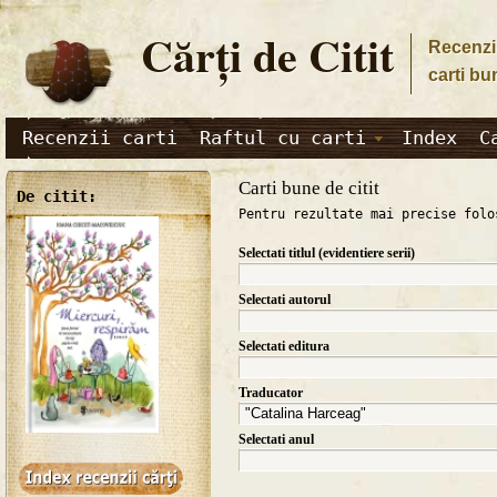
Cărţi de Citit
Recenzii
carti bu
Recenzii carti
Raftul cu carti
Index
C
Carti bune de citit
De citit:
Pentru rezultate mai precise folo
Selectati titlul (evidentiere serii)
Selectati autorul
Selectati editura
Traducator
Selectati anul