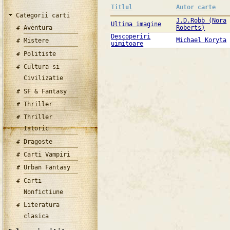
Titlul
Autor carte
Categorii carti
J.D.Robb (Nora
Ultima imagine
Aventura
Roberts)
Descoperiri
Michael Koryta
Mistere
uimitoare
Politiste
Cultura si
Civilizatie
SF & Fantasy
Thriller
Thriller
Istoric
Dragoste
Carti Vampiri
Urban Fantasy
Carti
Nonfictiune
Literatura
clasica