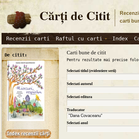
Cărţi de Citit
Recenzii
carti bu
Recenzii carti
Raftul cu carti
Index
C
Carti bune de citit
De citit:
Pentru rezultate mai precise folo
Selectati titlul (evidentiere serii)
Selectati autorul
Selectati editura
Traducator
Selectati anul