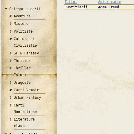
Titlul
Autor carte
Justitiarii
Adam Creed
Categorii carti
Aventura
Mistere
Politiste
Cultura si
Civilizatie
SF & Fantasy
Thriller
Thriller
Istoric
Dragoste
Carti Vampiri
Urban Fantasy
Carti
Nonfictiune
Literatura
clasica