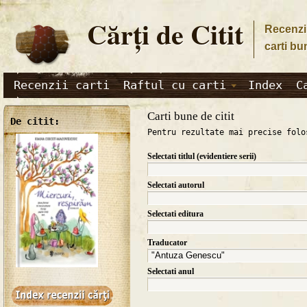
Cărţi de Citit
Recenzii
carti bu
Recenzii carti
Raftul cu carti
Index
C
Carti bune de citit
De citit:
Pentru rezultate mai precise folo
Selectati titlul (evidentiere serii)
Selectati autorul
Selectati editura
Traducator
Selectati anul