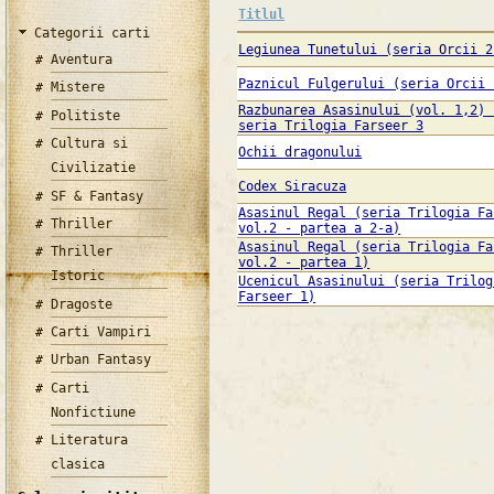
Titlul
Categorii carti
Legiunea Tunetului (seria Orcii 2
Aventura
Paznicul Fulgerului (seria Orcii 
Mistere
Razbunarea Asasinului (vol. 1,2) 
Politiste
seria Trilogia Farseer 3
Cultura si
Ochii dragonului
Civilizatie
Codex Siracuza
SF & Fantasy
Asasinul Regal (seria Trilogia Fa
Thriller
vol.2 - partea a 2-a)
Asasinul Regal (seria Trilogia Fa
Thriller
vol.2 - partea 1)
Istoric
Ucenicul Asasinului (seria Trilog
Farseer 1)
Dragoste
Carti Vampiri
Urban Fantasy
Carti
Nonfictiune
Literatura
clasica