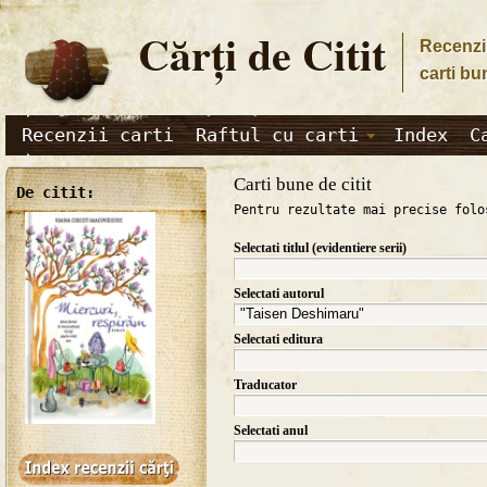
Cărţi de Citit
Recenzii
carti bu
Recenzii carti
Raftul cu carti
Index
C
Carti bune de citit
De citit:
Pentru rezultate mai precise folo
Selectati titlul (evidentiere serii)
Selectati autorul
Selectati editura
Traducator
Selectati anul