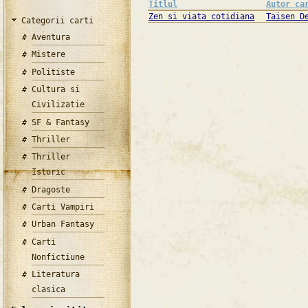
Titlul
Autor ca
Zen si viata cotidiana
Taisen D
Categorii carti
Aventura
Mistere
Politiste
Cultura si
Civilizatie
SF & Fantasy
Thriller
Thriller
Istoric
Dragoste
Carti Vampiri
Urban Fantasy
Carti
Nonfictiune
Literatura
clasica