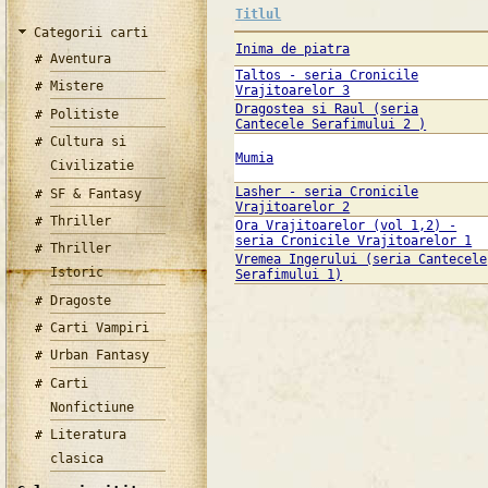
Titlul
Categorii carti
Inima de piatra
Aventura
Taltos - seria Cronicile
Mistere
Vrajitoarelor 3
Dragostea si Raul (seria
Politiste
Cantecele Serafimului 2 )
Cultura si
Mumia
Civilizatie
Lasher - seria Cronicile
SF & Fantasy
Vrajitoarelor 2
Thriller
Ora Vrajitoarelor (vol 1,2) -
seria Cronicile Vrajitoarelor 1
Thriller
Vremea Ingerului (seria Cantecele
Istoric
Serafimului 1)
Dragoste
Carti Vampiri
Urban Fantasy
Carti
Nonfictiune
Literatura
clasica