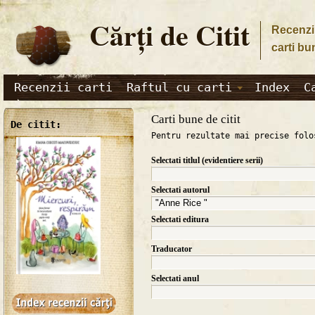
Cărţi de Citit
Recenzii
carti bu
Recenzii carti
Raftul cu carti
Index
C
Carti bune de citit
De citit:
Pentru rezultate mai precise folo
Selectati titlul (evidentiere serii)
Selectati autorul
Selectati editura
Traducator
Selectati anul