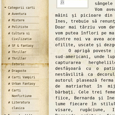
sângele
Categorii carti
Vom ave
Aventura
mâini şi picioare din
Mistere
Ines, trebuie să renun
Doar mai târziu vom de
Politiste
vom putea înflori pe ma
Cultura si
dintre noi va avea ac
Civilizatie
ofilite, uscate şi dezg
SF & Fantasy
O aprigă poveste pla
Thriller
sud-americani, unde lu
Thriller
capturarea herghel
Istoric
desfăşoară cu o pat
Dragoste
nestăvilită ca decoru
Carti Vampiri
autorul plasează ferma
Urban Fantasy
de matriarhat în mij
Carti
bărbaţi. Cele trei fem
Nonfictiune
fiice, Bernarda şi In
Literatura
lume fiecare în stilu
clasica
visare, rugăciune, 