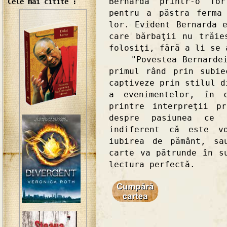
Bernarda printr-o for
Cele mai citite :
pentru a păstra ferma
lor. Evident Bernarda 
care bărbaţii nu trăie
folosiţi, fără a li se 
"Povestea Bernardei S
primul rând prin subi
captiveze prin stilul d
a evenimentelor, în 
printre interpreţii p
despre pasiunea ce î
indiferent că este v
iubirea de pământ, sa
carte va pătrunde în s
lectura perfectă.