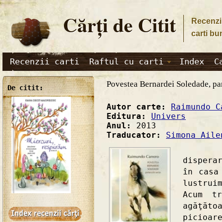
Cărţi de Citit
Recenzii
carti bu
Recenzii carti
Raftul cu carti
Index
C
Povestea Bernardei Soledade, pa
De citit:
Autor carte:
Raimundo C
Editura:
Univers
Anul:
2013
Traducator:
Simona Aile
"Cu f
dispera
în casa
lustrui
Acum t
agăţăto
picioar