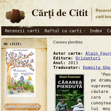
Cărţi de Citit
Recenzii
carti bu
Recenzii carti
Raftul cu carti
Index
C
Cararea pierduta
De citit:
Autor carte:
Alain Four
Editura:
Orizonturi
Anul:
2013
Traducator:
Domnita Ghe
"Pentr
pe drum
suprave
căutare
care n
cunoşte
lui moş