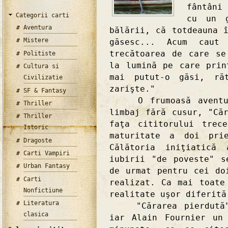
fântâni
Categorii carti
cu un g
Aventura
bălării, că totdeauna 
Mistere
găsesc... Acum caut
trecătoarea de care se
Politiste
la lumină pe care prin
Cultura si
mai putut-o găsi, ră
Civilizatie
zarişte."
SF & Fantasy
O frumoasă aventură
Thriller
limbaj fără cusur, "Că
Thriller
faţa cititorului trec
Istoric
maturitate a doi prie
Dragoste
Călătoria iniţiatică
Carti Vampiri
iubirii "de poveste" s
Urban Fantasy
de urmat pentru cei do
Carti
realizat. Ca mai toate
Nonfictiune
realitate uşor diferită
Literatura
"Cărarea pierdută" e
clasica
iar Alain Fournier un