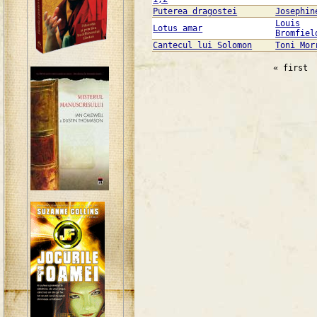
Puterea dragostei
Josephin
Louis
Lotus amar
Bromfiel
Cantecul lui Solomon
Toni Mor
« first