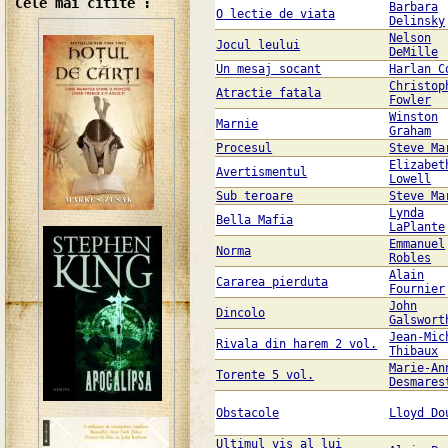
Cele mai citite :
Barbara
O lectie de viata
Delinsky
Nelson
Jocul leului
DeMille
Un mesaj socant
Harlan C
Christop
Atractie fatala
Fowler
Winston
Marnie
Graham
Procesul
Steve Ma
Elizabet
Avertismentul
Lowell
Sub teroare
Steve Ma
Lynda
Bella Mafia
LaPlante
Emmanuel
Norma
Robles
Alain
Cararea pierduta
Fournier
John
Dincolo
Galswort
Jean-Mic
Rivala din harem 2 vol.
Thibaux
Marie-An
Torente 5 vol.
Desmares
Obstacole
Lloyd Do
Ultimul vis al lui