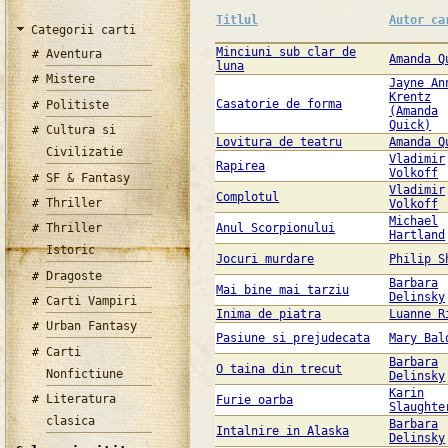
Titlul
Autor ca
Categorii carti
Minciuni sub clar de
Aventura
Amanda Q
luna
Mistere
Jayne An
Krentz
Casatorie de forma
Politiste
(Amanda
Quick)
Cultura si
Lovitura de teatru
Amanda Q
Civilizatie
Vladimir
Rapirea
Volkoff
SF & Fantasy
Vladimir
Complotul
Thriller
Volkoff
Michael
Thriller
Anul Scorpionului
Hartland
Istoric
Jocuri murdare
Philip S
Dragoste
Barbara
Mai bine mai tarziu
Delinsky
Carti Vampiri
Inima de piatra
Luanne R
Urban Fantasy
Pasiune si prejudecata
Mary Bal
Carti
Barbara
O taina din trecut
Nonfictiune
Delinsky
Karin
Literatura
Furie oarba
Slaughte
clasica
Barbara
Intalnire in Alaska
Delinsky