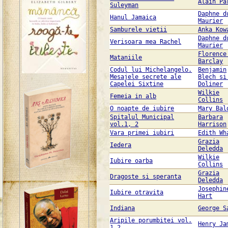
Alain Pa
Suleyman
Daphne d
Hanul Jamaica
Maurier
Samburele vietii
Anka Kow
Daphne d
Verisoara mea Rachel
Maurier
Florence
Mataniile
Barclay
Codul lui Michelangelo.
Benjamin
Mesajele secrete ale
Blech si
Capelei Sixtine
Doliner
Wilkie
Femeia in alb
Collins
O noapte de iubire
Mary Bal
Spitalul Municipal
Barbara
vol.1, 2
Harrison
Vara primei iubiri
Edith Wh
Grazia
Iedera
Deledda
Wilkie
Iubire oarba
Collins
Grazia
Dragoste si speranta
Deledda
Josephin
Iubire otravita
Hart
Indiana
George S
Aripile porumbitei vol.
Henry Ja
1,2