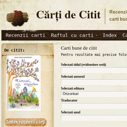
Cărţi de Citit
Recenzii
carti bu
Recenzii carti
Raftul cu carti
Index
C
Carti bune de citit
De citit:
Pentru rezultate mai precise folo
Selectati titlul (evidentiere serii)
Selectati autorul
Selectati editura
Traducator
Selectati anul