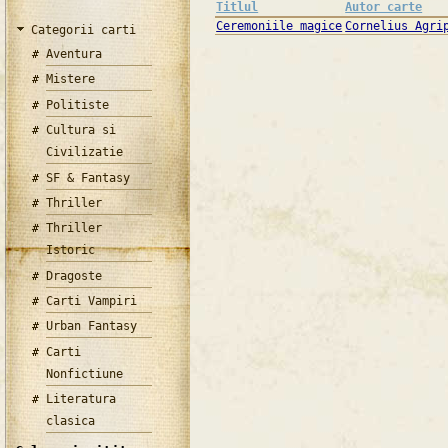
Titlul
Autor carte
Ceremoniile magice
Cornelius Agri
Categorii carti
Aventura
Mistere
Politiste
Cultura si
Civilizatie
SF & Fantasy
Thriller
Thriller
Istoric
Dragoste
Carti Vampiri
Urban Fantasy
Carti
Nonfictiune
Literatura
clasica