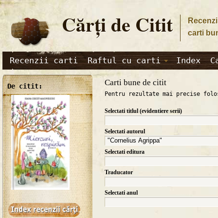
Cărţi de Citit
Recenzii
carti bu
Recenzii carti
Raftul cu carti
Index
C
Carti bune de citit
De citit:
Pentru rezultate mai precise folo
Selectati titlul (evidentiere serii)
Selectati autorul
Selectati editura
Traducator
Selectati anul