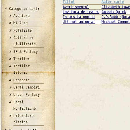
Titlul
Autor carte
Avertismentul
Elizabeth Low
Categorii carti
Lovitura de teatru
Amanda Quick
Aventura
In arsita noptii
J.D.Robb (Nor
Ultimul autograf
Michael Conne
Mistere
Politiste
Cultura si
Civilizatie
SF & Fantasy
Thriller
Thriller
Istoric
Dragoste
Carti Vampiri
Urban Fantasy
Carti
Nonfictiune
Literatura
clasica