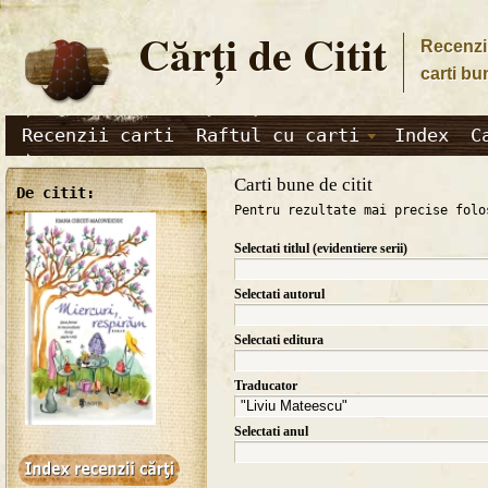
Cărţi de Citit
Recenzii
carti bu
Recenzii carti
Raftul cu carti
Index
C
Carti bune de citit
De citit:
Pentru rezultate mai precise folo
Selectati titlul (evidentiere serii)
Selectati autorul
Selectati editura
Traducator
Selectati anul