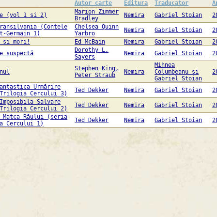
Autor carte
Editura
Traducator
A
Marion Zimmer
e (vol 1 si 2)
Nemira
Gabriel Stoian
2
Bradley
ransilvania (Contele
Chelsea Quinn
Nemira
Gabriel Stoian
2
t-Germain 1)
Yarbro
 si mori!
Ed McBain
Nemira
Gabriel Stoian
2
Dorothy L.
e suspectă
Nemira
Gabriel Stoian
2
Sayers
Mihnea
Stephen King,
nul
Nemira
Columbeanu si
2
Peter Straub
Gabriel Stoian
antastica Urmărire
Ted Dekker
Nemira
Gabriel Stoian
2
Trilogia Cercului 3)
Imposibila Salvare
Ted Dekker
Nemira
Gabriel Stoian
2
Trilogia Cercului 2)
 Matca Răului (seria
Ted Dekker
Nemira
Gabriel Stoian
2
a Cercului 1)