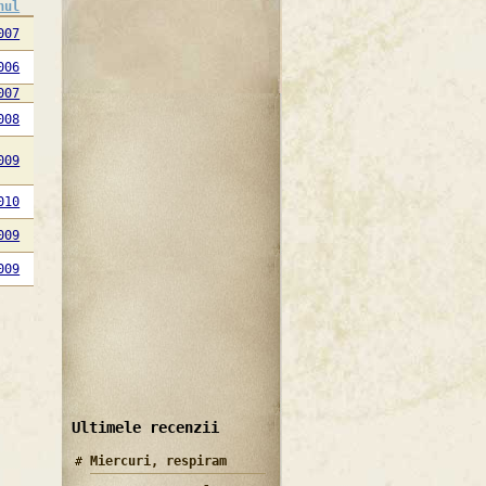
nul
007
006
007
008
009
010
009
009
Ultimele recenzii
Miercuri, respiram