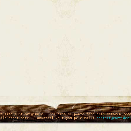
st site sunt originale. Preluarea se poate face prin citarea rec
 din acest site. ( anuntati va rugam pe e-mail:
contact@cartidec