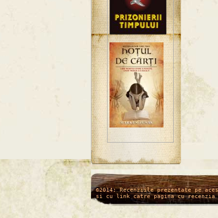
/*
*/
©2014: Recenziile prezentate pe ace
si cu link catre pagina cu recenzia