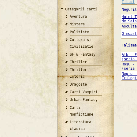
Titlul
Categorii carti
Neguril
Aventura
Hotel T
de Sain
Mistere
Asculta
Politiste
O moart
Cultura si
Talisma
Civilizatie
SF & Fantasy
Alb - F
(seria 
Thriller
Roşu - 
(seria 
Thriller
Negru -
Istoric
Trilogi
Dragoste
Carti Vampiri
Urban Fantasy
Carti
Nonfictiune
Literatura
clasica