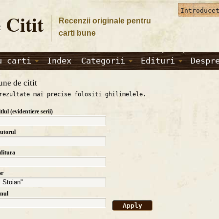
 Citit
Recenzii originale pentru
carti bune
u carti
Index
Categorii
Edituri
Despr
une de citit
rezultate mai precise folositi ghilimelele.
itlul (evidentiere serii)
autorul
editura
or
anul