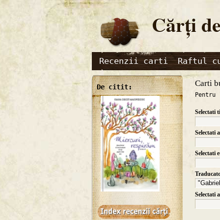
Cărţi de
Recenzii carti
Raftul c
Carti b
De citit:
Pentru 
Selectati t
Selectati 
Selectati 
Traducat
Selectati 