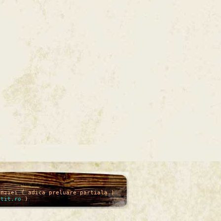
enziei ( adica preluare partiala )
itit.ro
)