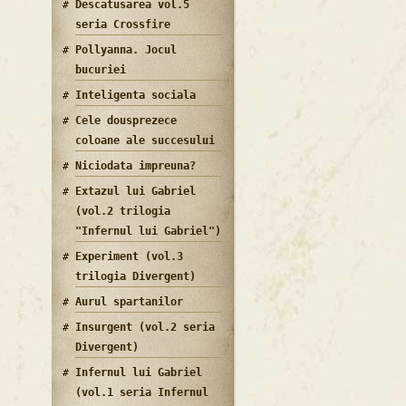
Descatusarea vol.5
seria Crossfire
Pollyanna. Jocul
bucuriei
Inteligenta sociala
Cele dousprezece
coloane ale succesului
Niciodata impreuna?
Extazul lui Gabriel
(vol.2 trilogia
"Infernul lui Gabriel")
Experiment (vol.3
trilogia Divergent)
Aurul spartanilor
Insurgent (vol.2 seria
Divergent)
Infernul lui Gabriel
(vol.1 seria Infernul